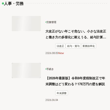
人事・労務
労務管理
大改正がない年こそ危ない。小さな法改正
と働き方の多様化に耐えうる、給与計算と
リスク管理
法改正
給与・賞与
業務効率化
2026
.
08
05
New
手続き
【2026年最新版】令和8年度税制改正で年
末調整はどう変わる？178万円の壁を解説
年末調整
2026
.
06
04