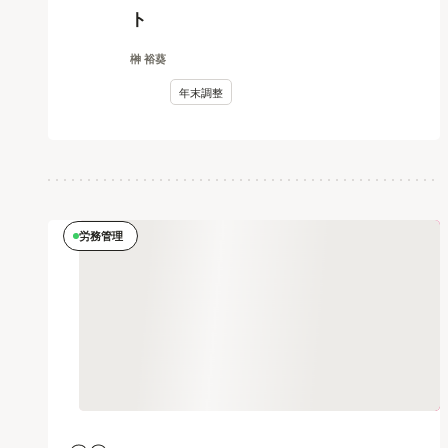
ト
榊 裕葵
年末調整
労務管理