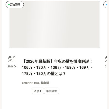
労務管理
21
【2026年最新版】年収の壁を徹底解説！
106万・130万・136万・159万・169万・
2026
.
04
20
178万・180万の壁とは？
SmartHR Mag. 編集部
法改正
年末調整