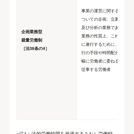
事業の運営に関する事項に
ついての企画、立案、調査
及び分析の業務であって、
企画業務型
業務の性質上、これを適切
裁量労働制
に遂行するために、業務遂
［法38条の4］
行の手段や時間配分等を大
幅に労働者に委ねる業務に
従事する労働者
※注1：法的労働時間を超過するみなし労働時