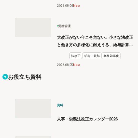
2026
.
08
06
New
労務管理
大改正がない年こそ危ない。小さな法改正
と働き方の多様化に耐えうる、給与計算と
リスク管理
法改正
給与・賞与
業務効率化
2026
.
08
05
New
お役立ち資料
資料
人事・労務法改正カレンダー2026