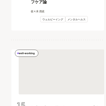
フケア論
佐々木 四史
ウェルビーイング
メンタルヘルス
well-working