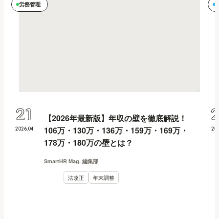
労務管理
21
【2026年最新版】年収の壁を徹底解説！
106万・130万・136万・159万・169万・
2026
.
04
20
178万・180万の壁とは？
SmartHR Mag. 編集部
法改正
年末調整