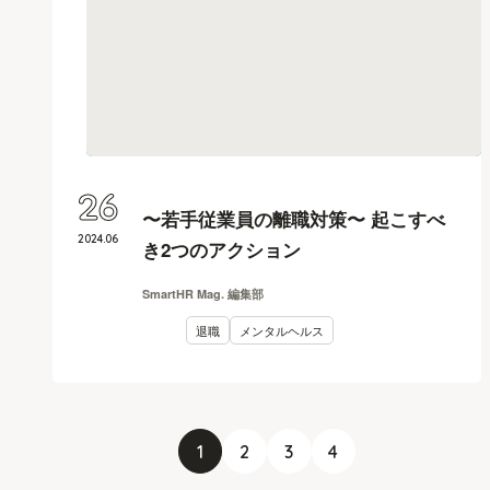
26
〜若手従業員の離職対策〜 起こすべ
2024
.
06
き2つのアクション
SmartHR Mag. 編集部
退職
メンタルヘルス
1
2
3
4