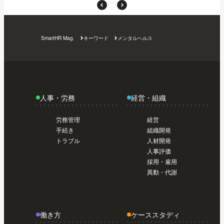
SmartHR Mag.
キーワード
メンタルヘルス
人事・労務
経営・組織
労務管理
経営
手続き
組織開発
トラブル
人材開発
人事評価
採用・雇用
異動・代謝
働き方
ケーススタディ