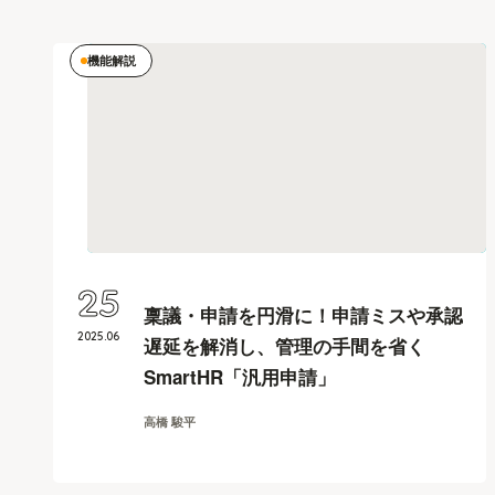
機能解説
25
稟議・申請を円滑に！申請ミスや承認
2025
.
06
遅延を解消し、管理の手間を省く
SmartHR「汎用申請」
高橋 駿平