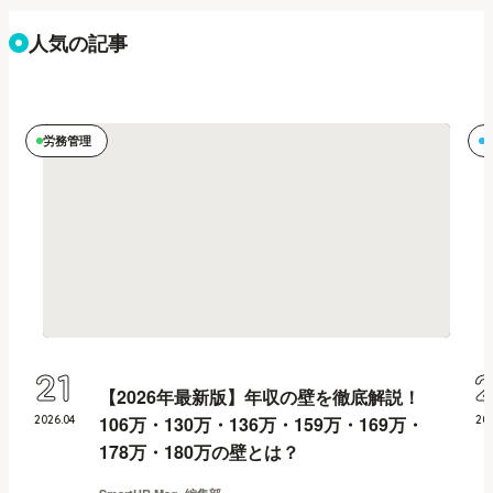
人気の記事
労務管理
21
【2026年最新版】年収の壁を徹底解説！
106万・130万・136万・159万・169万・
2026
.
04
20
178万・180万の壁とは？