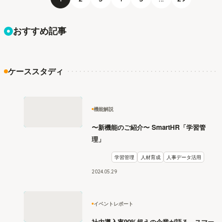
おすすめ記事
ケーススタディ
機能解説
〜新機能のご紹介〜 SmartHR「学習管
理」
学習管理
人材育成
人事データ活用
2024
.
05
29
イベントレポート
社内導入率90%超えの企業が語る。スマー