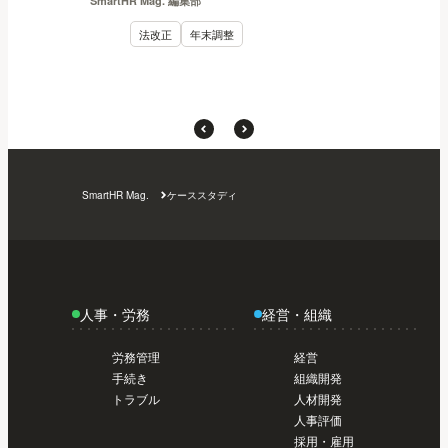
SmartHR Mag. 編集部
法改正
年末調整
SmartHR Mag.
ケーススタディ
人事・労務
経営・組織
労務管理
経営
手続き
組織開発
トラブル
人材開発
人事評価
採用・雇用