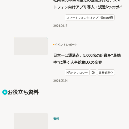
トフォン向けアプリ導入・浸透6つのポイン
ト【月刊SmartHR セミナーレポート】
スマートフォン向けアプリSmartHR
2024
.
06
17
イベントレポート
日本一は通過点。5,000名の組織を“最効
率”に導く人事総務DXの全容
HRテクノロジー
DX
業務効率化
2024
.
05
24
お役立ち資料
資料