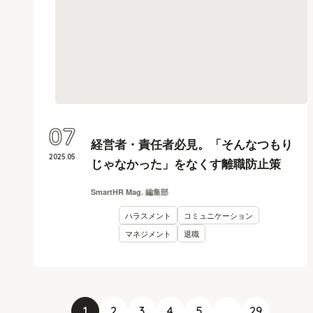
07
経営者・責任者必見。「そんなつもり
2025
.
05
じゃなかった」をなくす離職防止策
SmartHR Mag. 編集部
ハラスメント
コミュニケーション
マネジメント
退職
1
2
3
4
5
...
29