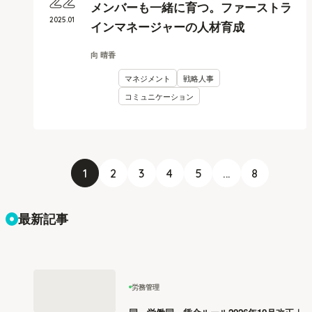
22
メンバーも一緒に育つ。ファーストラ
2025
.
01
インマネージャーの人材育成
向 晴香
マネジメント
戦略人事
コミュニケーション
1
2
3
4
5
...
8
最新記事
労務管理