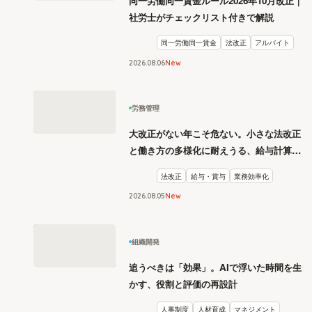
同一労働同一賃金ルール2026年10月改正｜
社労士がチェックリスト付きで解説
同一労働同一賃金
法改正
アルバイト
2026
.
08
06
New
労務管理
大改正がない年こそ危ない。小さな法改正
と働き方の多様化に耐えうる、給与計算と
リスク管理
法改正
給与・賞与
業務効率化
2026
.
08
05
New
組織開発
追うべきは「効果」。AIで浮いた時間を生
かす、役割と評価の再設計
人事制度
人材育成
マネジメント