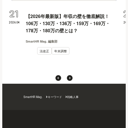
21
【2026年最新版】年収の壁を徹底解説！
106万・130万・136万・159万・169万・
2026
.
04
20
178万・180万の壁とは？
SmartHR Mag. 編集部
法改正
年末調整
SmartHR Mag.
キーワード
戦略人事