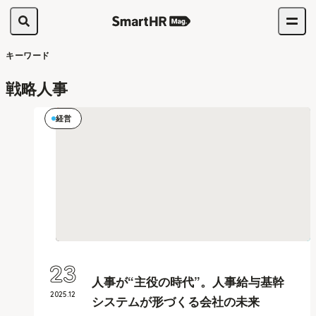
キーワード
戦略人事
経営
23
人事が“主役の時代”。人事給与基幹
2025
.
12
システムが形づくる会社の未来