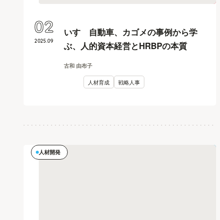
02
いすゞ自動車、カゴメの事例から学
2025
.
09
ぶ、人的資本経営とHRBPの本質
古和 由布子
人材育成
戦略人事
人材開発