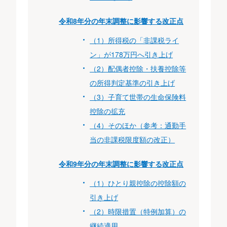
令和8年分の年末調整に影響する改正点
（1）所得税の「非課税ライ
ン」が178万円へ引き上げ
（2）配偶者控除・扶養控除等
の所得判定基準の引き上げ
（3）子育て世帯の生命保険料
控除の拡充
（4）そのほか（参考：通勤手
当の非課税限度額の改正）
令和9年分の年末調整に影響する改正点
（1）ひとり親控除の控除額の
引き上げ
（2）時限措置（特例加算）の
継続適用