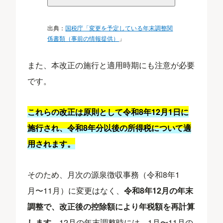
出典：
国税庁「変更を予定している年末調整関
係書類（事前の情報提供）
」
また、本改正の施行と適用時期にも注意が必要
です。
これらの改正は原則として令和8年12月1日に
施行され、令和8年分以後の所得税について適
用されます。
そのため、月次の源泉徴収事務（令和8年1
月〜11月）に変更はなく、
令和8年12月の年末
調整で、改正後の控除額により年税額を再計算
します
。12月の年末調整時には、1月〜11月の