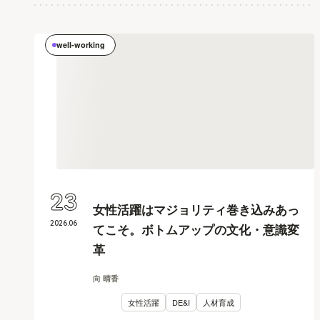
well-working
23
女性活躍はマジョリティ巻き込みあっ
2026
.
06
てこそ。ボトムアップの文化・意識変
革
向 晴香
女性活躍
DE&I
人材育成