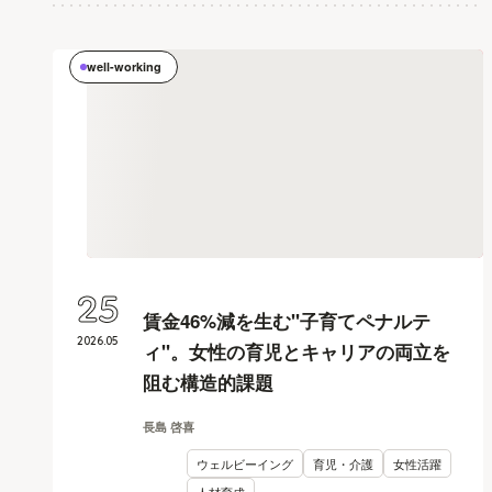
well-working
25
賃金46%減を生む"子育てペナルテ
2026
.
05
ィ"。女性の育児とキャリアの両立を
阻む構造的課題
長島 啓喜
ウェルビーイング
育児・介護
女性活躍
人材育成