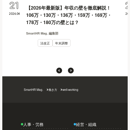
21
【2026年最新版】年収の壁を徹底解説！
106万・130万・136万・159万・169万・
2026
.
04
20
178万・180万の壁とは？
SmartHR Mag. 編集部
法改正
年末調整
SmartHR Mag.
働き方
well-working
人事・労務
経営・組織