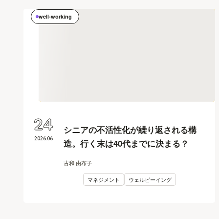
well-working
24
シニアの不活性化が繰り返される構
2026
.
06
造。行く末は40代までに決まる？
古和 由布子
マネジメント
ウェルビーイング