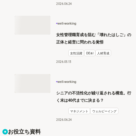
2026
.
06
24
well-working
女性管理職育成を阻む「壊れたはしご」の
正体と経営に問われる覚悟
女性活躍
DE&I
人材育成
2026
.
05
13
well-working
シニアの不活性化が繰り返される構造。行
く末は40代までに決まる？
マネジメント
ウェルビーイング
2026
.
06
24
お役立ち資料