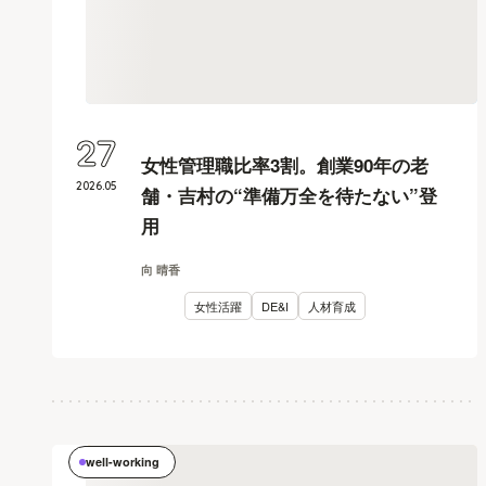
27
女性管理職比率3割。創業90年の老
2026
.
05
舗・吉村の“準備万全を待たない”登
用
向 晴香
女性活躍
DE&I
人材育成
well-working