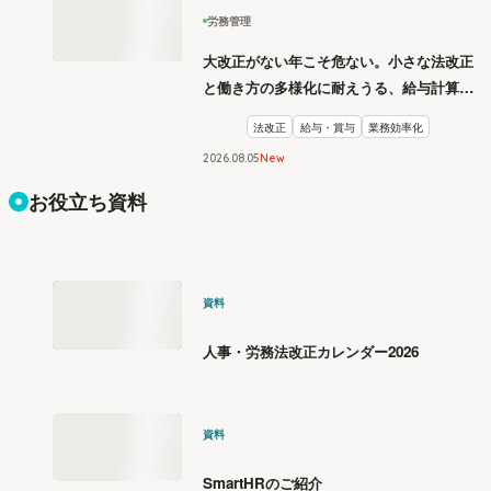
労務管理
大改正がない年こそ危ない。小さな法改正
と働き方の多様化に耐えうる、給与計算と
リスク管理
法改正
給与・賞与
業務効率化
2026
.
08
05
New
お役立ち資料
資料
人事・労務法改正カレンダー2026
資料
SmartHRのご紹介