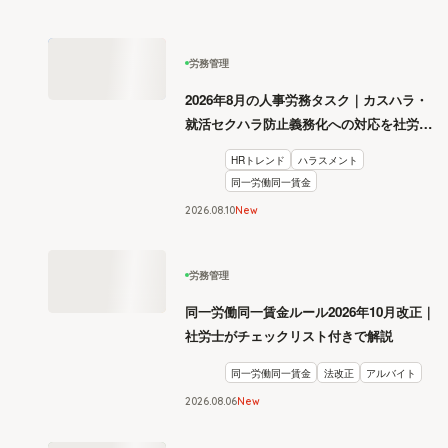
労務管理
2026年8月の人事労務タスク｜カスハラ・
就活セクハラ防止義務化への対応を社労士
が解説
HRトレンド
ハラスメント
同一労働同一賃金
2026
.
08
10
New
労務管理
同一労働同一賃金ルール2026年10月改正｜
社労士がチェックリスト付きで解説
同一労働同一賃金
法改正
アルバイト
2026
.
08
06
New