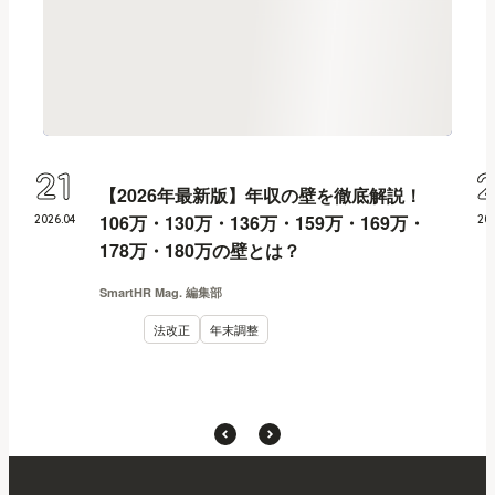
21
【2026年最新版】年収の壁を徹底解説！
106万・130万・136万・159万・169万・
2026
.
04
20
178万・180万の壁とは？
SmartHR Mag. 編集部
法改正
年末調整