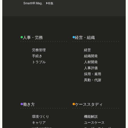
SmartHR Mag.
特集
人事・労務
経営・組織
労務管理
経営
手続き
組織開発
トラブル
人材開発
人事評価
採用・雇用
異動・代謝
働き方
ケーススタディ
環境づくり
機能解説
キャリア
ユースケース