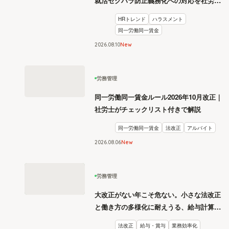
就活セクハラ防止義務化への対応を社労士
が解説
HRトレンド
ハラスメント
同一労働同一賃金
2026
.
08
10
New
労務管理
同一労働同一賃金ルール2026年10月改正｜
社労士がチェックリスト付きで解説
同一労働同一賃金
法改正
アルバイト
2026
.
08
06
New
労務管理
大改正がない年こそ危ない。小さな法改正
と働き方の多様化に耐えうる、給与計算と
リスク管理
法改正
給与・賞与
業務効率化