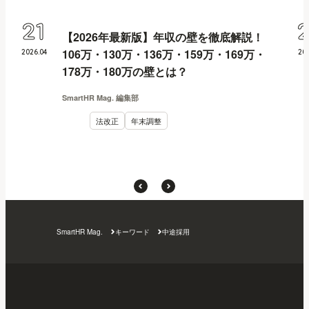
21
【2026年最新版】年収の壁を徹底解説！
106万・130万・136万・159万・169万・
2026
.
04
20
178万・180万の壁とは？
SmartHR Mag. 編集部
法改正
年末調整
SmartHR Mag.
キーワード
中途採用