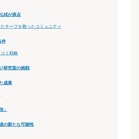
払拭が原点
ったチーフを救ったコミュニティ
条件
口コミ戦略
ジ研究室の挑戦
た成果
も
信」
成の新たな可能性