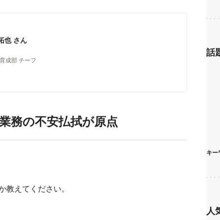
拓也 さん
話
材育成部 チーフ
業務の不安払拭が原点
キー
何か教えてください。
人