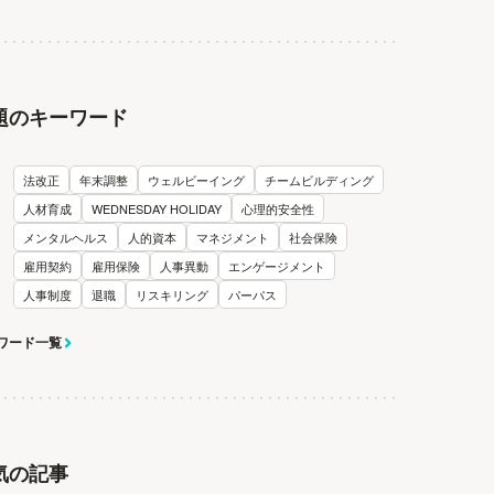
題のキーワード
法改正
年末調整
ウェルビーイング
チームビルディング
人材育成
WEDNESDAY HOLIDAY
心理的安全性
メンタルヘルス
人的資本
マネジメント
社会保険
雇用契約
雇用保険
人事異動
エンゲージメント
人事制度
退職
リスキリング
パーパス
ワード一覧
気の記事