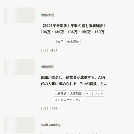
労務管理
【2026年最新版】年収の壁を徹底解説！
106万・130万・136万・159万・169万・
178万・180万の壁とは？
法改正
年末調整
2026
.
04
.
21
組織開発
組織が自走し、従業員が成長する。AI時
代の人事に求められる「7つの転換」と
は？
人材育成
人事制度
マネジメント
コミュニケーション
2026
.
07
.
22
well-working