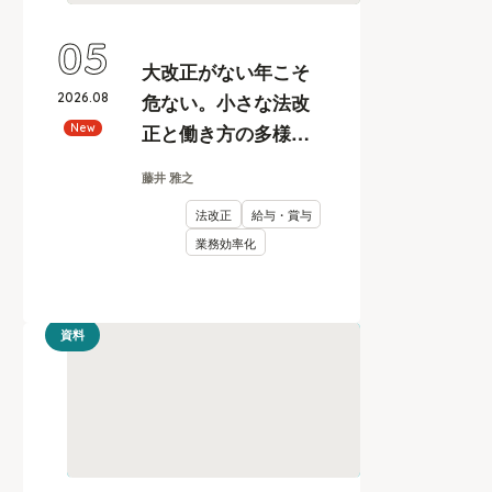
05
大改正がない年こそ
2026
.
08
危ない。小さな法改
正と働き方の多様化
New
に耐えうる、給与計
藤井 雅之
算とリスク管理
法改正
給与・賞与
業務効率化
資料