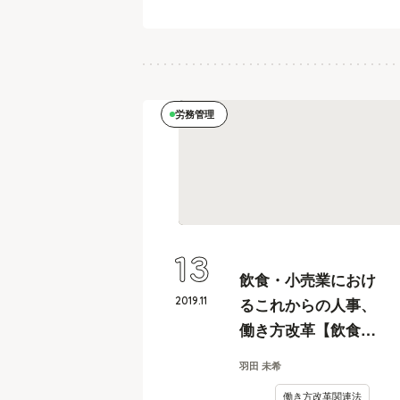
労務管理
13
飲食・小売業におけ
2019
.
11
るこれからの人事、
働き方改革【飲食・
小売業、人事カイカ
羽田 未希
ク#15】
働き方改革関連法