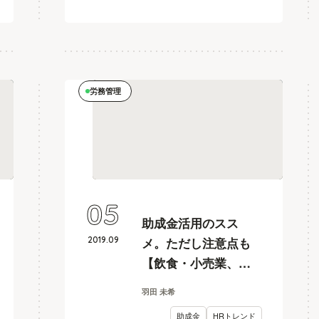
労務管理
05
助成金活用のスス
2019
.
09
メ。ただし注意点も
【飲食・小売業、人
事カイカク#14】
羽田 未希
助成金
HRトレンド