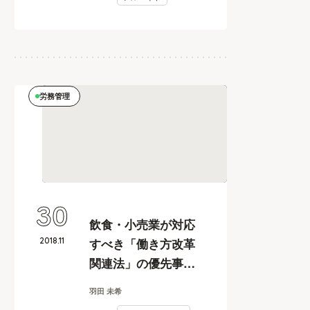
労務管理
30
飲食・小売業が対応
2018
.
11
すべき「働き方改革
関連法」の優先事項
【飲食・小売業、人
羽田 未希
事カイカク#10】