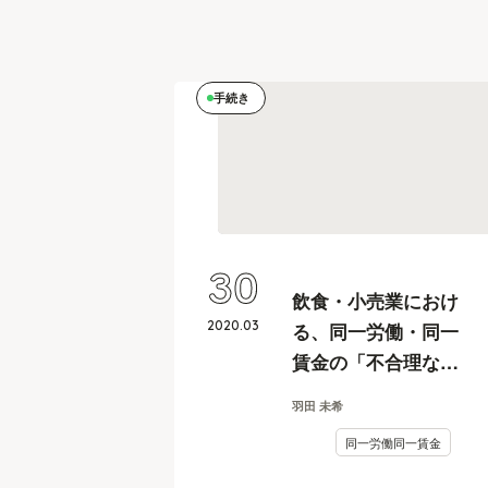
手続き
30
飲食・小売業におけ
2020
.
03
る、同一労働・同一
賃金の「不合理な待
遇差」解消の取り組
羽田 未希
み手順
同一労働同一賃金