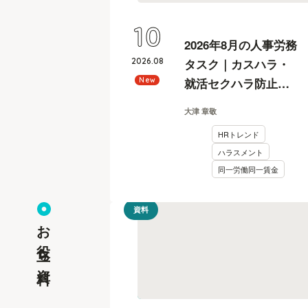
10
2026年8月の人事労務
2026
.
08
タスク｜カスハラ・
就活セクハラ防止義
New
務化への対応を社労
大津 章敬
士が解説
HRトレンド
ハラスメント
同一労働同一賃金
資料
お役立ち資料