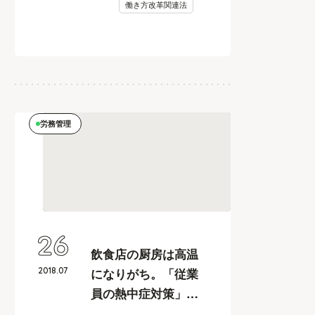
働き方改革関連法
労務管理
26
飲食店の厨房は高温
2018
.
07
になりがち。「従業
員の熱中症対策」は
マスト！