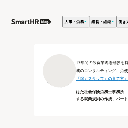
人事・労務
経営・組織
働き
特定社会保険労務士
羽田 未希
17年間の飲食業現場経験を
成のコンサルティング、労使
「稼ぐスタッフ」の育て方』
はた社会保険労務士事務所 
する就業規則の作成、パート