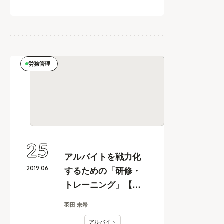
労務管理
25
アルバイトを戦力化
2019
.
06
するための「研修・
トレーニング」【飲
食・小売業、人事カ
羽田 未希
イカク#13】
アルバイト