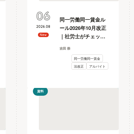
06
同一労働同一賃金ル
2026
.
08
ール2026年10月改正
｜社労士がチェック
New
リスト付きで解説
吉田 崇
同一労働同一賃金
法改正
アルバイト
資料