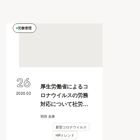
労務管理
26
厚生労働省によるコ
2020
.
02
ロナウイルスの労務
対応について社労士
がQ＆Aで解説
羽田 未希
新型コロナウイルス
HRトレンド