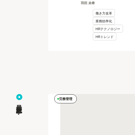
羽田 未希
事カイカク#09】
働き方改革
業務効率化
HRテクノロジー
HRトレンド
労務管理
最新記事