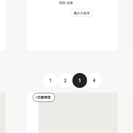
羽田 未希
イカク#08】
働き方改革
1
2
3
4
労務管理