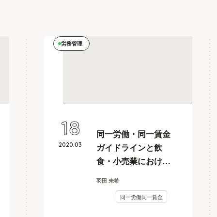
労務管理
18
同一労働・同一賃金
2020
.
03
ガイドラインと飲
食・小売業における
「不合理な待遇差」
羽田 未希
の判断ポイント
同一労働同一賃金