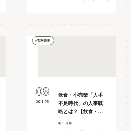
労務管理
08
飲食・小売業「人手
2019
.
03
不足時代」の人事戦
略とは？【飲食・小
売業、人事カイカク
羽田 未希
#11】