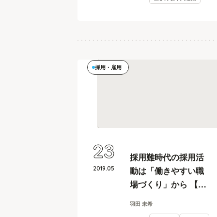
採用・雇用
23
採用難時代の採用活
2019
.
05
動は「働きやすい職
場づくり」から 【飲
食・小売業、人事カ
羽田 未希
イカク #12】