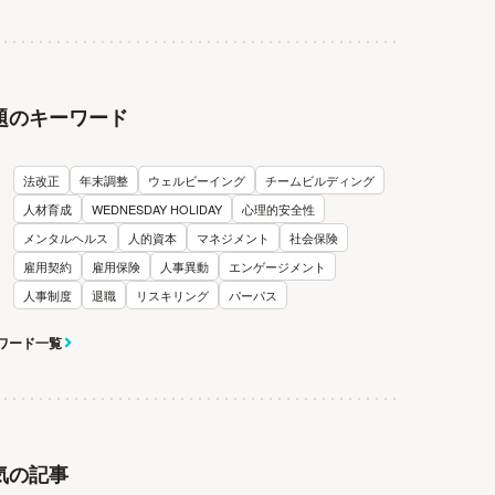
題のキーワード
法改正
年末調整
ウェルビーイング
チームビルディング
人材育成
WEDNESDAY HOLIDAY
心理的安全性
メンタルヘルス
人的資本
マネジメント
社会保険
雇用契約
雇用保険
人事異動
エンゲージメント
人事制度
退職
リスキリング
パーパス
ワード一覧
気の記事