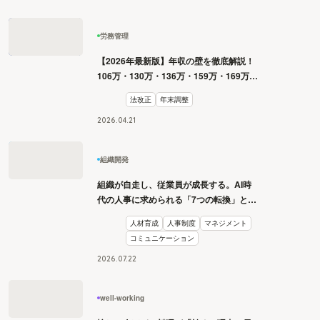
労務管理
【2026年最新版】年収の壁を徹底解説！
106万・130万・136万・159万・169万・
178万・180万の壁とは？
法改正
年末調整
2026
.
04
.
21
組織開発
組織が自走し、従業員が成長する。AI時
代の人事に求められる「7つの転換」と
は？
人材育成
人事制度
マネジメント
コミュニケーション
2026
.
07
.
22
well-working