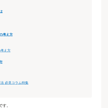
は
の考え方
の考え方
方
法 必見コラム特集
です。