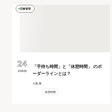
労務管理
24
「手待ち時間」と「休憩時間」 のボ
2018
.
05
ーダーラインとは？
小高 東
休憩時間