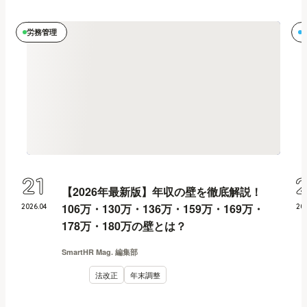
労務管理
21
【2026年最新版】年収の壁を徹底解説！
106万・130万・136万・159万・169万・
2026
.
04
20
178万・180万の壁とは？
SmartHR Mag. 編集部
法改正
年末調整