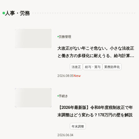
人事・労務
労務管理
大改正がない年こそ危ない。小さな法改正
と働き方の多様化に耐えうる、給与計算と
リスク管理
法改正
給与・賞与
業務効率化
2026
.
08
05
New
手続き
【2026年最新版】令和8年度税制改正で年
末調整はどう変わる？178万円の壁を解説
年末調整
2026
.
06
04