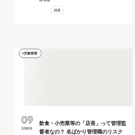
残業
労務管理
09
飲食・小売業等の「店長」って管理監
2018
.
05
督者なの？ 名ばかり管理職のリスク