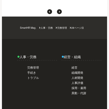
SmartHR Mag.
人事・労務
労務管理
28ページ目
人事・労務
経営・組織
労務管理
経営
手続き
組織開発
トラブル
人材開発
人事評価
採用・雇用
異動・代謝