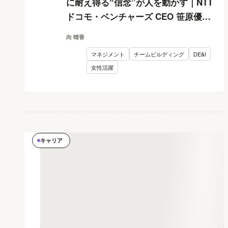
に耐え得る“信念”が人を動かす｜NTT
ドコモ・ベンチャーズ CEO 笹原優子
× 堀井美香 対談
向 晴香
マネジメント
チームビルディング
DE&I
女性活躍
キャリア