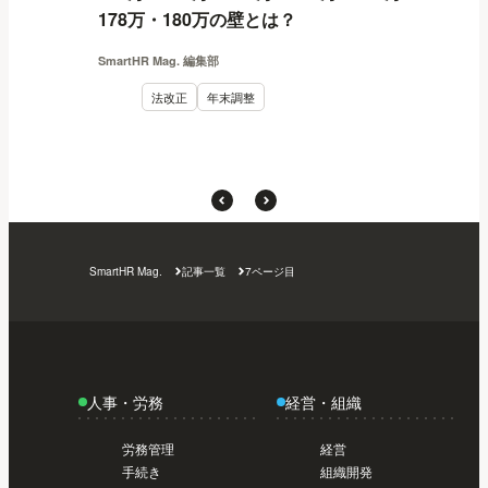
178万・180万の壁とは？
SmartHR Mag. 編集部
法改正
年末調整
SmartHR Mag.
記事一覧
7ページ目
人事・労務
経営・組織
労務管理
経営
手続き
組織開発