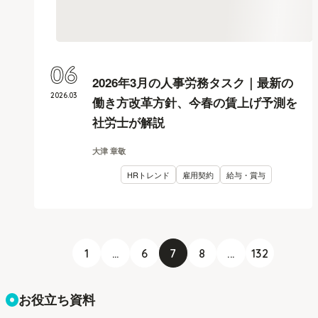
06
2026年3月の人事労務タスク｜最新の
2026
.
03
働き方改革方針、今春の賃上げ予測を
社労士が解説
大津 章敬
HRトレンド
雇用契約
給与・賞与
1
...
6
7
8
...
132
お役立ち資料