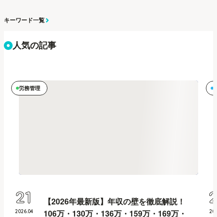
キーワード一覧
人気の記事
労務管理
21
【2026年最新版】年収の壁を徹底解説！
106万・130万・136万・159万・169万・
2026
.
04
20