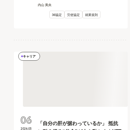
内山 美央
36協定
労使協定
就業規則
キャリア
06
「自分の肝が据わっているか」 抵抗
2026
.
03