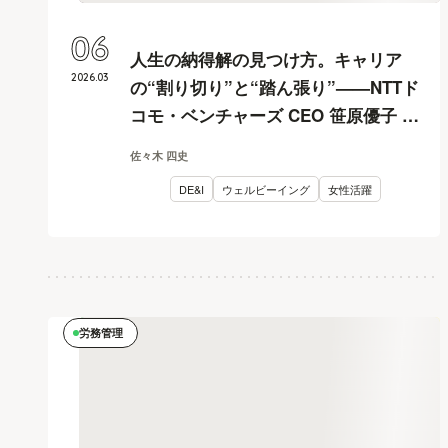
06
人生の納得解の見つけ方。キャリア
2026
.
03
の“割り切り”と“踏ん張り”——NTTド
コモ・ベンチャーズ CEO 笹原優子 ×
堀井美香 対談
佐々木 四史
DE&I
ウェルビーイング
女性活躍
労務管理