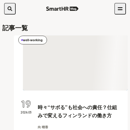
記事一覧
well-working
19
時々“サボる”も社会への責任？仕組
2026
.
03
みで変えるフィンランドの働き方
向 晴香