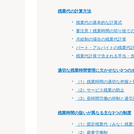
残業代の計算方法
残業代の基本的な計算式
要注意！残業時間の切り捨て
月給制の場合の残業代計算
パート・アルバイトの残業代計
残業代計算で含まれる手当・
適切な残業時間管理に欠かせない3つの
（1）残業時間の適切な把握と
（2）サービス残業の防止
（3）長時間労働の抑制と過労
残業時間の扱いが異なる主な3つの制度
（1）固定残業代（みなし残業
（2）裁量労働制