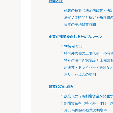
残業とは
残業の種類（法定内残業・法
法定労働時間と所定労働時間
日本の平均残業時間
企業が残業を命じるためのルール
36協定とは
時間外労働の上限規制（45時間
特別条項付き36協定と上限規
建設業・ドライバー・医師など
違反した場合の罰則
残業代の仕組み
残業代のうち割増賃金が発生
割増賃金率（時間外・休日・
月60時間超の残業の割増率