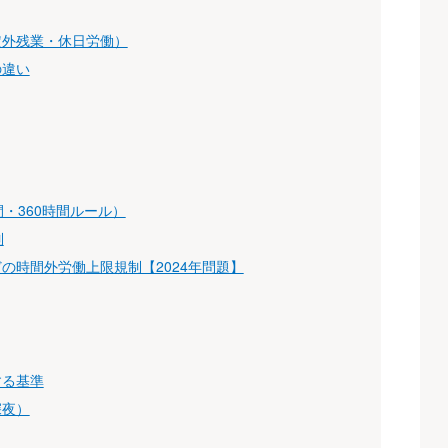
定外残業・休日労働）
の違い
・360時間ルール）
制
の時間外労働上限規制【2024年問題】
する基準
深夜）