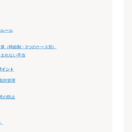
のルール
算（時給制・3つのケース別）
含まれない手当
ポイント
勤怠管理
死の防止
）