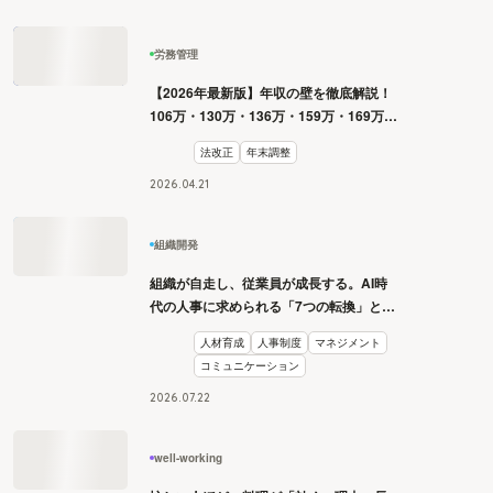
労務管理
【2026年最新版】年収の壁を徹底解説！
106万・130万・136万・159万・169万・
178万・180万の壁とは？
法改正
年末調整
2026
.
04
.
21
組織開発
組織が自走し、従業員が成長する。AI時
代の人事に求められる「7つの転換」と
は？
人材育成
人事制度
マネジメント
コミュニケーション
2026
.
07
.
22
well-working