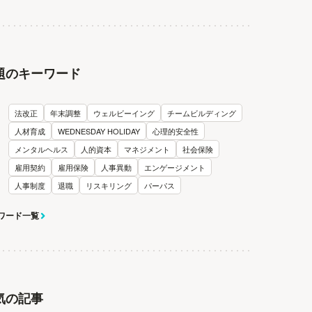
題のキーワード
法改正
年末調整
ウェルビーイング
チームビルディング
人材育成
WEDNESDAY HOLIDAY
心理的安全性
メンタルヘルス
人的資本
マネジメント
社会保険
雇用契約
雇用保険
人事異動
エンゲージメント
人事制度
退職
リスキリング
パーパス
ワード一覧
気の記事