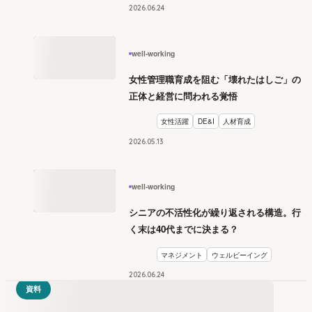
2026
.
06
24
well-working
女性管理職育成を阻む「壊れたはしご」の
正体と経営に問われる覚悟
女性活躍
DE&I
人材育成
2026
.
05
13
well-working
シニアの不活性化が繰り返される構造。行
く末は40代までに決まる？
マネジメント
ウェルビーイング
2026
.
06
24
資料