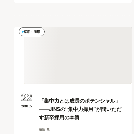
採用・雇用
22
「集中力とは成長のポテンシャル」
2018
.
05
――JINSの“集中力採用”が問いただ
す新卒採用の本質
藤田 隼