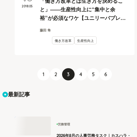
「働き方改革とは生き方を決めるこ
2018
.
05
と」――生産性向上に“集中と余
裕”が必須なワケ【ユニリーバプレミ
アムフライデーセミナー】#04
藤田 隼
働き方改革
生産性向上
1
2
3
4
5
6
最新記事
労務管理
2026年8月の人事労務タスク｜カスハラ・