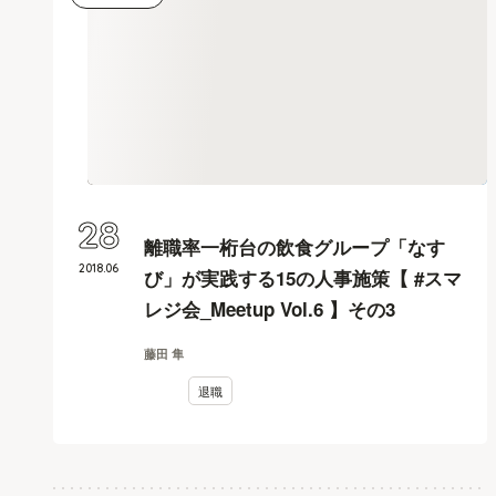
28
離職率一桁台の飲食グループ「なす
2018
.
06
び」が実践する15の人事施策【 #スマ
レジ会_Meetup Vol.6 】その3
藤田 隼
退職