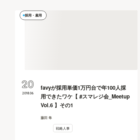
採用・雇用
20
favyが採用単価1万円台で年100人採
2018
.
06
用できたワケ【 #スマレジ会_Meetup
Vol.6 】その1
藤田 隼
戦略人事