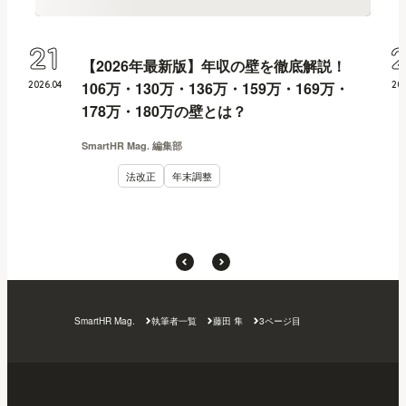
21
【2026年最新版】年収の壁を徹底解説！
106万・130万・136万・159万・169万・
2026
.
04
20
178万・180万の壁とは？
SmartHR Mag. 編集部
法改正
年末調整
SmartHR Mag.
執筆者一覧
藤田 隼
3ページ目