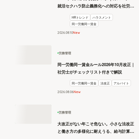
就活セクハラ防止義務化への対応を社労士
が解説
HRトレンド
ハラスメント
同一労働同一賃金
2026
.
08
10
New
労務管理
同一労働同一賃金ルール2026年10月改正｜
社労士がチェックリスト付きで解説
同一労働同一賃金
法改正
アルバイト
2026
.
08
06
New
労務管理
大改正がない年こそ危ない。小さな法改正
と働き方の多様化に耐えうる、給与計算と
リスク管理