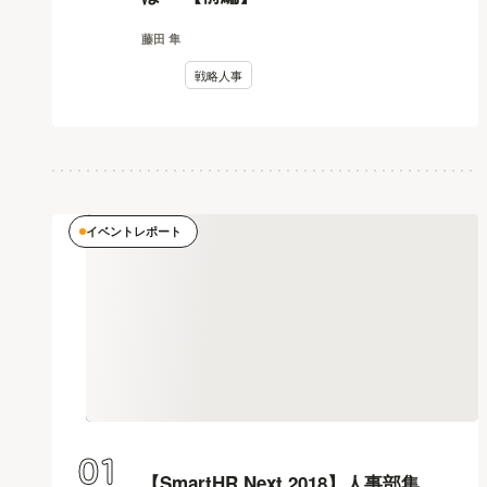
藤田 隼
戦略人事
イベントレポート
01
【SmartHR Next 2018】人事部集