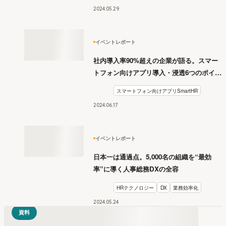
2024
.
05
29
イベントレポート
社内導入率90%超えの企業が語る。スマー
トフォン向けアプリ導入・浸透6つのポイン
ト【月刊SmartHR セミナーレポート】
スマートフォン向けアプリSmartHR
2024
.
06
17
イベントレポート
日本一は通過点。5,000名の組織を“最効
率”に導く人事総務DXの全容
HRテクノロジー
DX
業務効率化
2024
.
05
24
資料