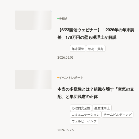
手続き
【6/23開催ウェビナー】「2026年の年末調
整」178万円の壁も税理士が解説
年末調整
給与・賞与
2026
.
06
03
イベントレポート
本当の多様性とは？組織を壊す「空気の支
配」と集団浅慮の正体
心理的安全性
生産性向上
コミュニケーション
チームビルディング
ウェルビーイング
2026
.
05
26