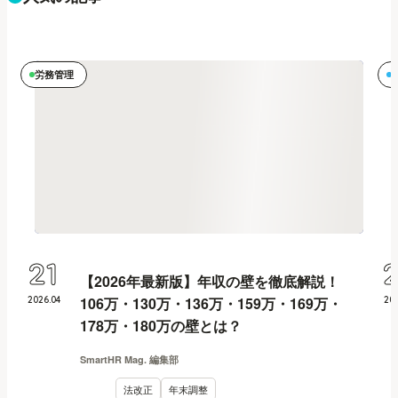
労務管理
21
【2026年最新版】年収の壁を徹底解説！
106万・130万・136万・159万・169万・
2026
.
04
20
178万・180万の壁とは？
SmartHR Mag. 編集部
法改正
年末調整