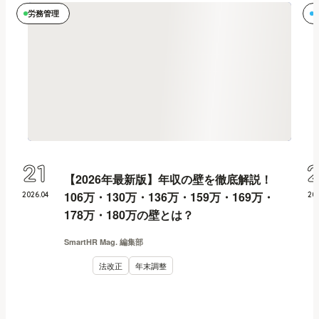
労務管理
21
【2026年最新版】年収の壁を徹底解説！
106万・130万・136万・159万・169万・
2026
.
04
20
178万・180万の壁とは？
SmartHR Mag. 編集部
法改正
年末調整