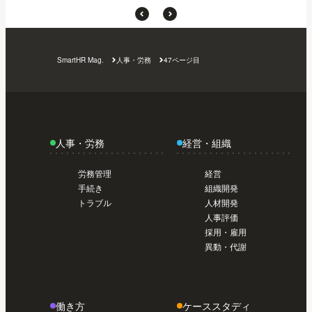
SmartHR Mag.
人事・労務
47ページ目
人事・労務
経営・組織
労務管理
経営
手続き
組織開発
トラブル
人材開発
人事評価
採用・雇用
異動・代謝
働き方
ケーススタディ