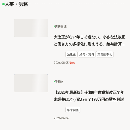
人事・労務
労務管理
大改正がない年こそ危ない。小さな法改正
と働き方の多様化に耐えうる、給与計算と
リスク管理
法改正
給与・賞与
業務効率化
2026
.
08
05
New
手続き
【2026年最新版】令和8年度税制改正で年
末調整はどう変わる？178万円の壁を解説
年末調整
2026
.
06
04