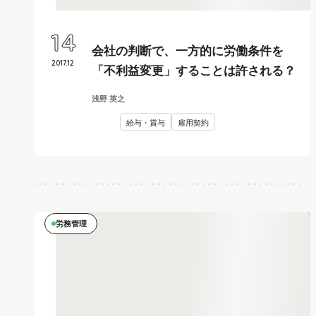
14
会社の判断で、一方的に労働条件を
2017
.
12
「不利益変更」することは許される？
浅野 英之
給与・賞与
雇用契約
労務管理