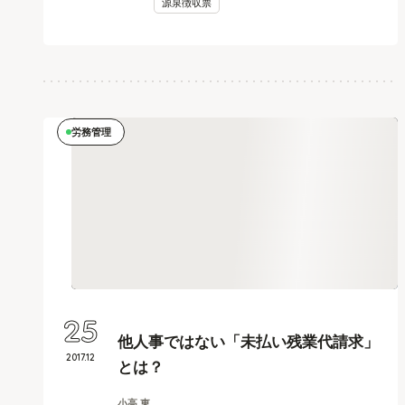
源泉徴収票
労務管理
25
他人事ではない「未払い残業代請求」
2017
.
12
とは？
小高 東