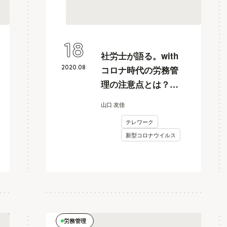
18
社労士が語る。with
2020
.
08
コロナ時代の労務管
理の注意点とは？
【8/17更新】
山口 友佳
テレワーク
新型コロナウイルス
労務管理