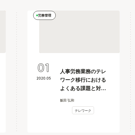
労務管理
01
人事労務業務のテレ
2020
.
05
ワーク移行における
よくある課題と対策
とは？社労士が解説
飯田 弘和
テレワーク