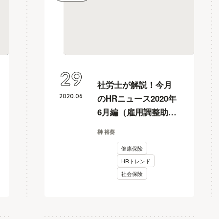
29
社労士が解説！今月
2020
.
06
のHRニュース2020年
6月編（雇用調整助成
金/社会保険算定届/ロ
榊 裕葵
クイチ報告など）
健康保険
HRトレンド
社会保険