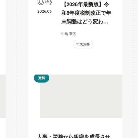
04
【2026年最新版】令
2026
.
06
和8年度税制改正で年
末調整はどう変わ
る？178万円の壁を解
中島 章伍
説
年末調整
資料
人事・労務から組織を成長させ