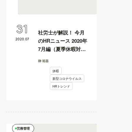
31
社労士が解説！ 今月
2020
.
07
のHRニュース 2020年
7月編（夏季休暇対
応、標準報酬月額の
榊 裕葵
特例改定、新型コロ
休暇
ナ休業支援金など）
新型コロナウイルス
HRトレンド
労務管理