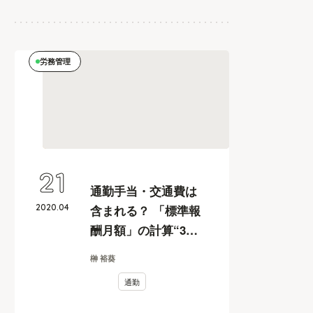
労務管理
21
通勤手当・交通費は
2020
.
04
含まれる？ 「標準報
酬月額」の計算“3つ
のポイント”
榊 裕葵
通勤