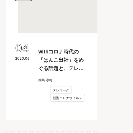
04
withコロナ時代の
2020
.
06
「はんこ出社」をめ
ぐる話題と、テレワ
ーク推進を妨げる出
岡﨑 淳司
社要因の解説
テレワーク
新型コロナウイルス