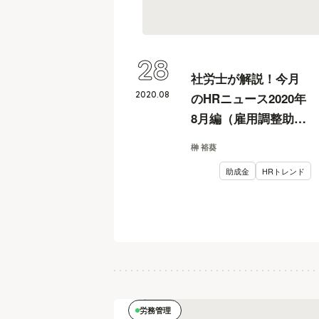
28
社労士が解説！今月
2020
.
08
のHRニュース2020年
8月編（雇用調整助成
金、労災保険法の改
榊 裕葵
正、最低賃金引き上
助成金
HRトレンド
げなど）
労務管理