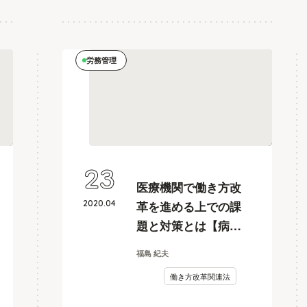
労務管理
23
医療機関で働き方改
2020
.
04
革を進める上での課
題と対策とは【病院
の人事カイカク#2】
福島 紀夫
働き方改革関連法