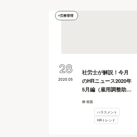
労務管理
28
社労士が解説！今月
2020
.
05
のHRニュース2020年
5月編（雇用調整助成
金/キャリアアップ助
榊 裕葵
成金/パワハラ防止法
ハラスメント
など）
HRトレンド