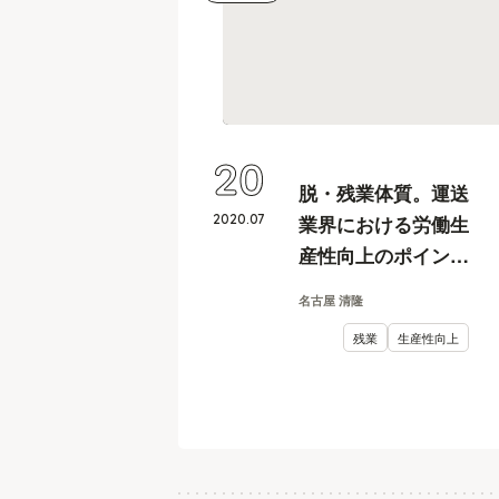
20
脱・残業体質。運送
2020
.
07
業界における労働生
産性向上のポイント
【トラック運送業の
名古屋 清隆
人事カイカク#3】
残業
生産性向上