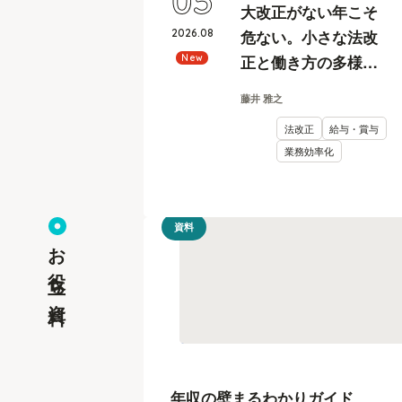
05
大改正がない年こそ
2026
.
08
危ない。小さな法改
正と働き方の多様化
New
に耐えうる、給与計
藤井 雅之
算とリスク管理
法改正
給与・賞与
業務効率化
資料
お役立ち資料
年収の壁まるわかりガイド