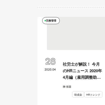
労務管理
28
社労士が解説！ 今月
2020
.
04
のHRニュース 2020年
4月編（雇用調整助成
金/テレワーク助成金/
榊 裕葵
働き方改革関連法な
助成金
HRトレンド
ど）