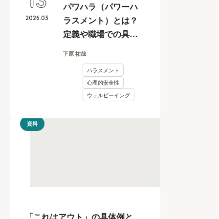
13
パワハラ（パワーハ
2026
.
03
ラスメント）とは？
定義や職場での具体
例、企業が取るべき
下原 祐哉
防止措置を学ぶ
ハラスメント
心理的安全性
ウェルビーイング
資料
「これはアウト」の具体例と