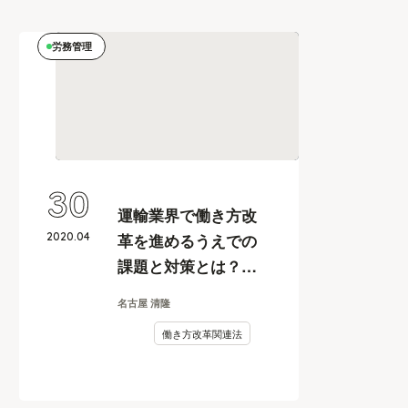
労務管理
30
運輸業界で働き方改
2020
.
04
革を進めるうえでの
課題と対策とは？
【トラック運送業の
名古屋 清隆
人事カイカク#2】
働き方改革関連法