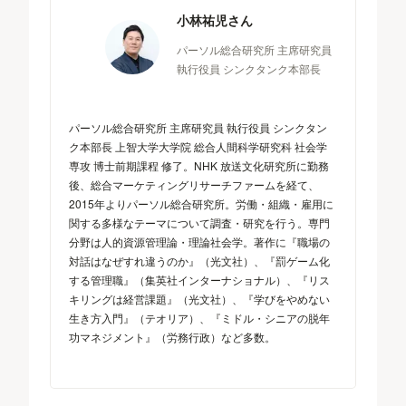
小林祐児さん
パーソル総合研究所 主席研究員
執行役員 シンクタンク本部長
パーソル総合研究所 主席研究員 執行役員 シンクタン
ク本部長 上智大学大学院 総合人間科学研究科 社会学
専攻 博士前期課程 修了。NHK 放送文化研究所に勤務
後、総合マーケティングリサーチファームを経て、
2015年よりパーソル総合研究所。労働・組織・雇用に
関する多様なテーマについて調査・研究を行う。専門
分野は人的資源管理論・理論社会学。著作に『職場の
対話はなぜすれ違うのか』（光文社）、『罰ゲーム化
する管理職』（集英社インターナショナル）、『リス
キリングは経営課題』（光文社）、『学びをやめない
生き方入門』（テオリア）、『ミドル・シニアの脱年
功マネジメント』（労務行政）など多数。