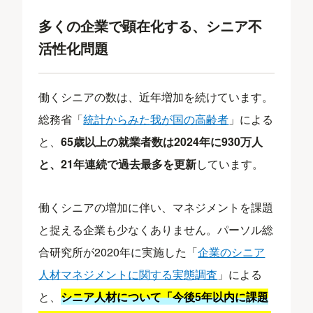
多くの企業で顕在化する、シニア不
活性化問題
働くシニアの数は、近年増加を続けています。
総務省「
統計からみた我が国の高齢者
」による
と、
65歳以上の就業者数は2024年に930万人
と、21年連続で過去最多を更新
しています。
働くシニアの増加に伴い、マネジメントを課題
と捉える企業も少なくありません。パーソル総
合研究所が2020年に実施した「
企業のシニア
人材マネジメントに関する実態調査
」による
と、
シニア人材について「今後5年以内に課題