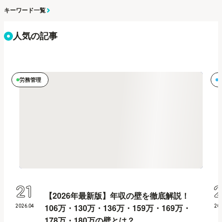
キーワード一覧
人気の記事
労務管理
21
【2026年最新版】年収の壁を徹底解説！
106万・130万・136万・159万・169万・
2026
.
04
20
178万・180万の壁とは？