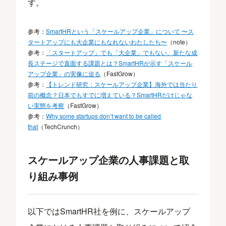
す。
参考：
SmartHRという「スケールアップ企業」について 〜ス
タートアップにも大企業にもなれないわたしたち〜
（note）
参考：
「スタートアップ」でも「大企業」でもない、新たな成
長ステージで直面する課題とは？SmartHRが示す「スケール
アップ企業」の実像に迫る
（FastGrow）
参考：
【トレンド研究：スケールアップ企業】海外では当たり
前の概念？日本でもすでに増えている？SmartHRだけじゃな
い実態を考察
（FastGrow）
参考：
Why some startups don’t want to be called
that
（TechCrunch）
スケールアップ企業の人事課題と取
り組み事例
以下ではSmartHR社を例に、スケールアップ