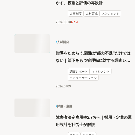
かす、役割と評価の再設計
人事制度
人材育成
マネジメント
2026
.
08
04
New
人材開発
指導をためらう原因は“能力不足”だけでは
ない｜部下をもつ管理職に対する調査レポ
ート
調査レポート
マネジメント
コミュニケーション
2026
.
07
09
採用・雇用
障害者法定雇用率2.7％へ｜採用・定着の運
用設計を社労士が解説