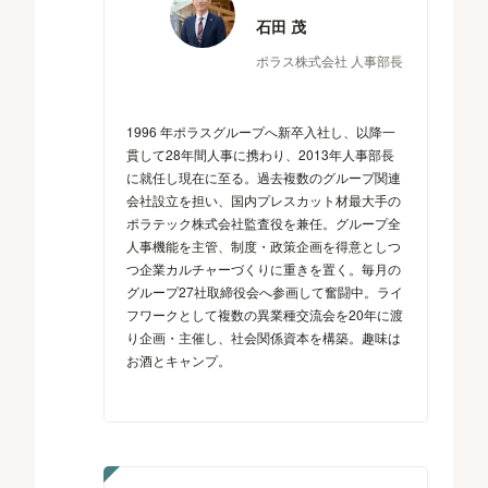
石田 茂
ポラス株式会社 人事部長
1996 年ポラスグループへ新卒入社し、以降一
貫して28年間人事に携わり、2013年人事部長
に就任し現在に至る。過去複数のグループ関連
会社設立を担い、国内プレスカット材最大手の
ポラテック株式会社監査役を兼任。グループ全
人事機能を主管、制度・政策企画を得意としつ
つ企業カルチャーづくりに重きを置く。毎月の
グループ27社取締役会へ参画して奮闘中。ライ
フワークとして複数の異業種交流会を20年に渡
り企画・主催し、社会関係資本を構築。趣味は
お酒とキャンプ。