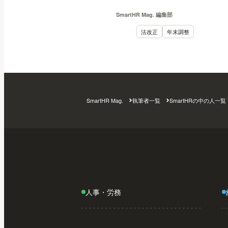
万・178万・180万の壁と
SmartHR Mag. 編集部
は？
法改正
年末調整
SmartHR Mag.
執筆者一覧
SmartHRの中の人一覧
人事・労務