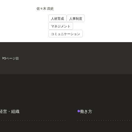
は？
佐々木 四史
人材育成
人事制度
マネジメント
コミュニケーション
5ページ目
経営・組織
働き方