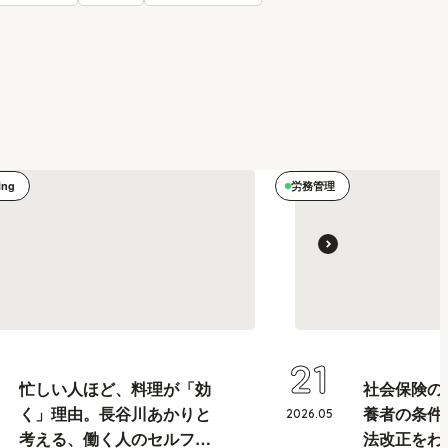
ing
労務管理
21
忙しい人ほど、料理が「効
社会保険の
く」理由。長谷川あかりと
養者の条件
2026
.
05
考える、働く人のセルフケ
法改正をわ