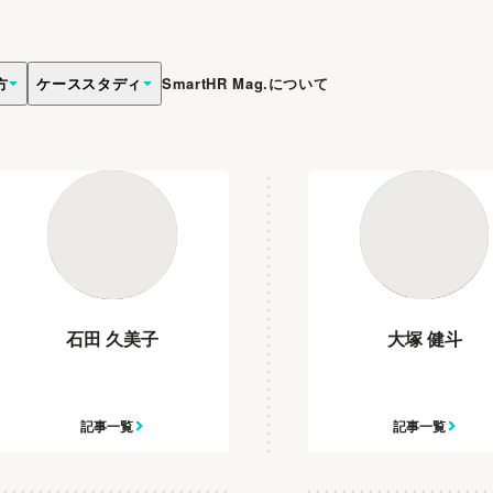
方
ケーススタディ
SmartHR Mag.について
石田 久美子
大塚 健斗
記事一覧
記事一覧