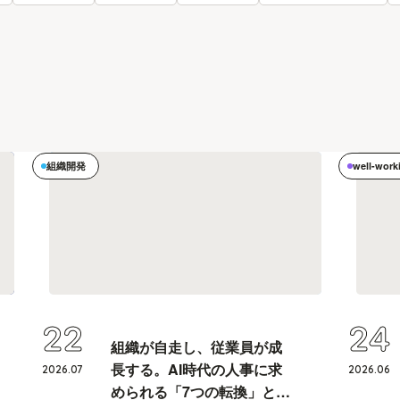
組織開発
well-work
22
24
組織が自走し、従業員が成
長する。AI時代の人事に求
2026
.
07
2026
.
06
められる「7つの転換」と