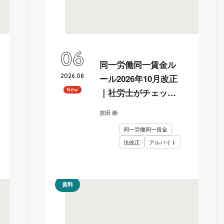
06
同一労働同一賃金ル
2026
.
08
ール2026年10月改正
｜社労士がチェック
New
リスト付きで解説
吉田 崇
同一労働同一賃金
法改正
アルバイト
資料