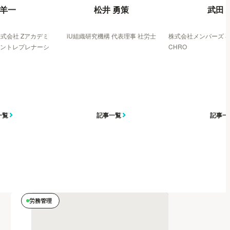
 羊一
松井 勇策
武田 
式会社 Zアカデミ
iU組織研究機構 代表理事 社労士
株式会社メンバーズ 
アントレプレナーシ
CHRO
一覧
記事一覧
記事一
労務管理