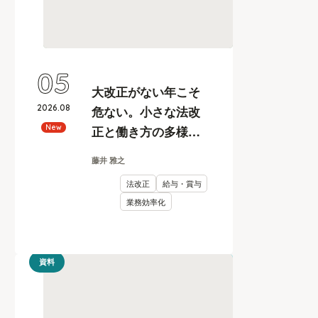
05
大改正がない年こそ
2026
.
08
危ない。小さな法改
正と働き方の多様化
New
に耐えうる、給与計
藤井 雅之
算とリスク管理
法改正
給与・賞与
業務効率化
資料