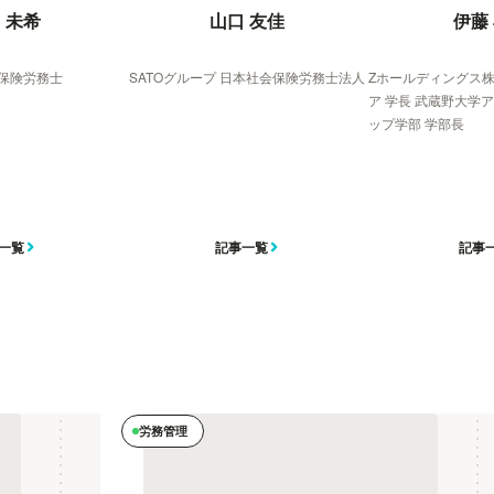
 未希
山口 友佳
伊藤
保険労務士
SATOグループ 日本社会保険労務士法人
Zホールディングス株
ア 学長 武蔵野大学
ップ学部 学部長
一覧
記事一覧
記事
労務管理