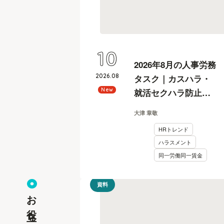
10
2026年8月の人事労務
2026
.
08
タスク｜カスハラ・
就活セクハラ防止義
New
務化への対応を社労
大津 章敬
士が解説
HRトレンド
ハラスメント
同一労働同一賃金
資料
お役立ち資料