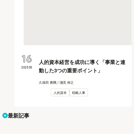
16
人的資本経営を成功に導く「事業と連
2023
.
05
動した3つの重要ポイント」
久保田 勇輝／淺見 伸之
人的資本
戦略人事
最新記事