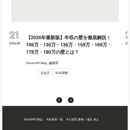
21
【2026年最新版】年収の壁を徹底解説！
106万・130万・136万・159万・169万・
2026
.
04
20
178万・180万の壁とは？
SmartHR Mag. 編集部
法改正
年末調整
SmartHR Mag.
執筆者一覧
久保田 勇輝／淺見 伸之