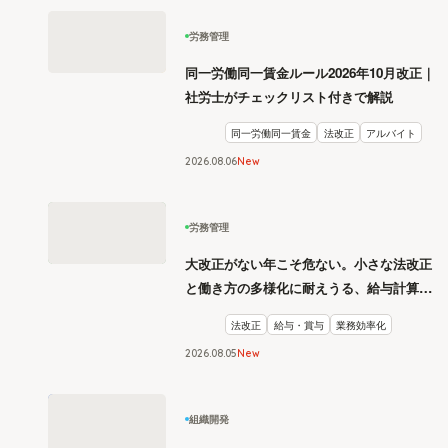
労務管理
同一労働同一賃金ルール2026年10月改正｜
社労士がチェックリスト付きで解説
同一労働同一賃金
法改正
アルバイト
2026
.
08
06
New
労務管理
大改正がない年こそ危ない。小さな法改正
と働き方の多様化に耐えうる、給与計算と
リスク管理
法改正
給与・賞与
業務効率化
2026
.
08
05
New
組織開発