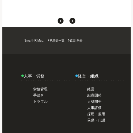
SmartHR Mag.
執筆者一覧
森田 朱香
人事・労務
経営・組織
労務管理
経営
手続き
組織開発
トラブル
人材開発
人事評価
採用・雇用
異動・代謝