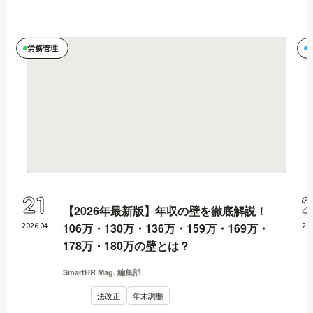
労務管理
21
【2026年最新版】年収の壁を徹底解説！
106万・130万・136万・159万・169万・
2026
.
04
20
178万・180万の壁とは？
SmartHR Mag. 編集部
法改正
年末調整