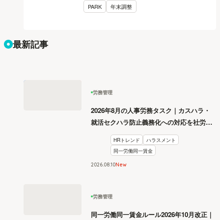
PARK
年末調整
最新記事
労務管理
2026年8月の人事労務タスク｜カスハラ・
就活セクハラ防止義務化への対応を社労士
が解説
HRトレンド
ハラスメント
同一労働同一賃金
2026
.
08
10
New
労務管理
同一労働同一賃金ルール2026年10月改正｜