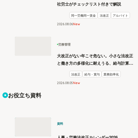
社労士がチェックリスト付きで解説
同一労働同一賃金
法改正
アルバイト
2026
.
08
06
New
労務管理
大改正がない年こそ危ない。小さな法改正
と働き方の多様化に耐えうる、給与計算と
リスク管理
法改正
給与・賞与
業務効率化
2026
.
08
05
New
お役立ち資料
資料
人事・労務法改正カレンダー2026