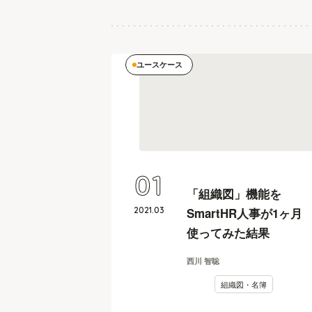
ユースケース
01
「組織図」機能を
2021
.
03
SmartHR人事が1ヶ月
使ってみた結果
西川 智聡
組織図・名簿