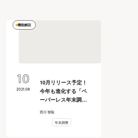
機能解説
10
10月リリース予定！
2021
.
08
今年も進化する「ペ
ーパーレス年末調
整」2021年版の見ど
西川 智聡
ころ
年末調整