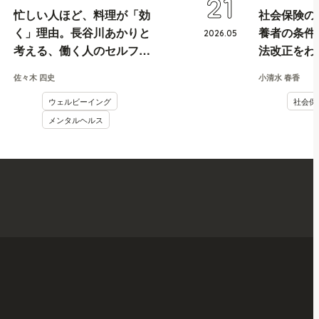
21
忙しい人ほど、料理が「効
社会保険の
く」理由。長谷川あかりと
養者の条件
2026
.
05
考える、働く人のセルフケ
法改正をわ
ア論
佐々木 四史
小清水 春香
ウェルビーイング
社会保
メンタルヘルス