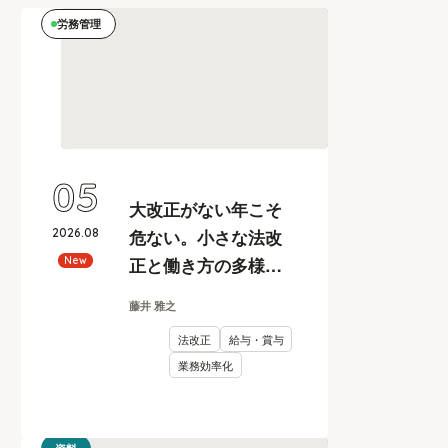
労務管理
05
大改正がない年こそ
2026
.
08
危ない。小さな法改
正と働き方の多様化
New
に耐えうる、給与計
藤井 雅之
算とリスク管理
法改正
給与・賞与
業務効率化