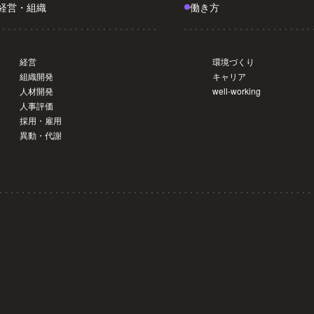
経営・組織
働き方
経営
環境づくり
組織開発
キャリア
人材開発
well-working
人事評価
採用・雇用
異動・代謝