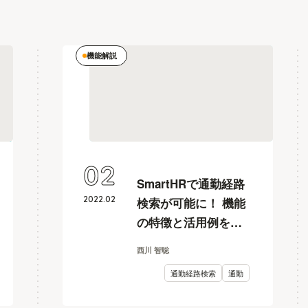
機能解説
02
SmartHRで通勤経路
2022
.
02
検索が可能に！ 機能
の特徴と活用例を解
説
西川 智聡
通勤経路検索
通勤