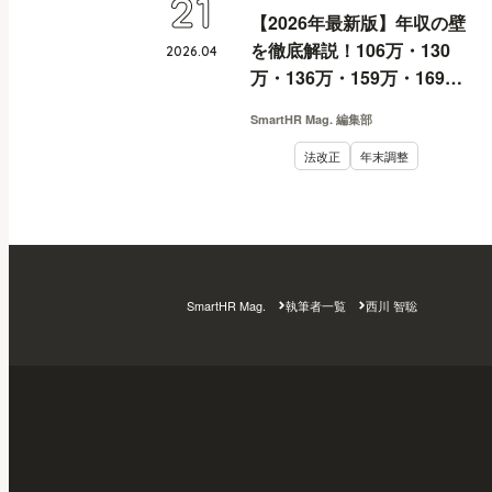
21
【2026年最新版】年収の壁
を徹底解説！106万・130
2026
.
04
万・136万・159万・169
万・178万・180万の壁と
SmartHR Mag. 編集部
は？
法改正
年末調整
SmartHR Mag.
執筆者一覧
西川 智聡