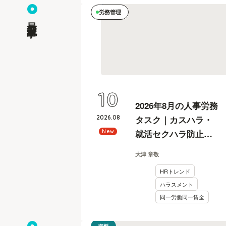
労務管理
最新記事
10
2026年8月の人事労務
2026
.
08
タスク｜カスハラ・
就活セクハラ防止義
New
務化への対応を社労
大津 章敬
士が解説
HRトレンド
ハラスメント
同一労働同一賃金