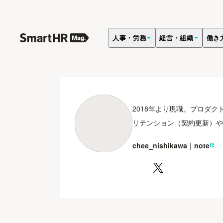
人事・労務
経営・組織
働き
西川 智聡
2018年より現職。プロダ
リテンション（契約更新）や
chee_nishikawa｜note