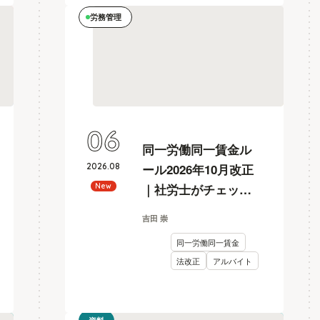
労務管理
06
同一労働同一賃金ル
2026
.
08
ール2026年10月改正
｜社労士がチェック
New
リスト付きで解説
吉田 崇
同一労働同一賃金
法改正
アルバイト