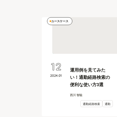
ユースケース
12
運用例を見てみた
2024
.
01
い！通勤経路検索の
便利な使い方3選
西川 智聡
通勤経路検索
通勤