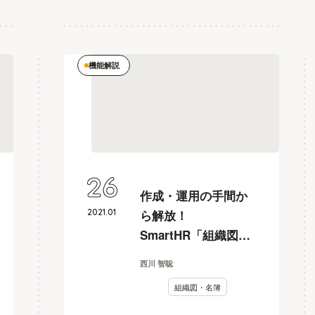
機能解説
26
作成・運用の手間か
2021
.
01
ら解放！
SmartHR「組織図」
の4つの特徴
西川 智聡
組織図・名簿