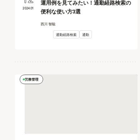
12
運用例を見てみたい！通勤経路検索の
2024
.
01
便利な使い方3選
西川 智聡
通勤経路検索
通勤
労務管理