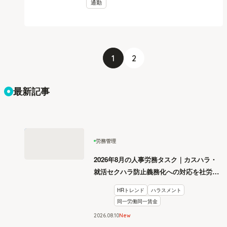
通勤
1
2
最新記事
労務管理
2026年8月の人事労務タスク｜カスハラ・
就活セクハラ防止義務化への対応を社労士
が解説
HRトレンド
ハラスメント
同一労働同一賃金
2026
.
08
10
New