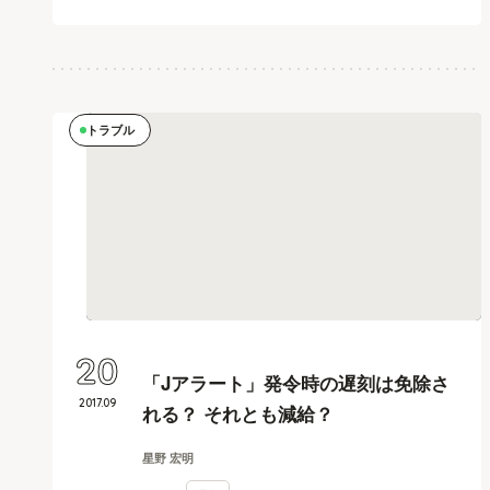
トラブル
20
「Jアラート」発令時の遅刻は免除さ
2017
.
09
れる？ それとも減給？
星野 宏明