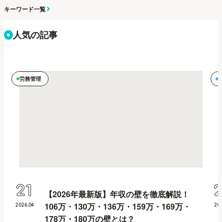
キーワード一覧
人気の記事
労務管理
21
【2026年最新版】年収の壁を徹底解説！
106万・130万・136万・159万・169万・
2026
.
04
20
178万・180万の壁とは？