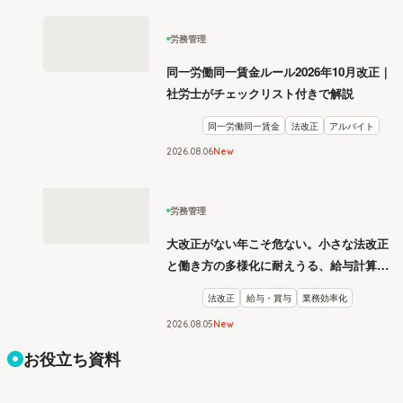
労務管理
同一労働同一賃金ルール2026年10月改正｜
社労士がチェックリスト付きで解説
同一労働同一賃金
法改正
アルバイト
2026
.
08
06
New
労務管理
大改正がない年こそ危ない。小さな法改正
と働き方の多様化に耐えうる、給与計算と
リスク管理
法改正
給与・賞与
業務効率化
2026
.
08
05
New
お役立ち資料