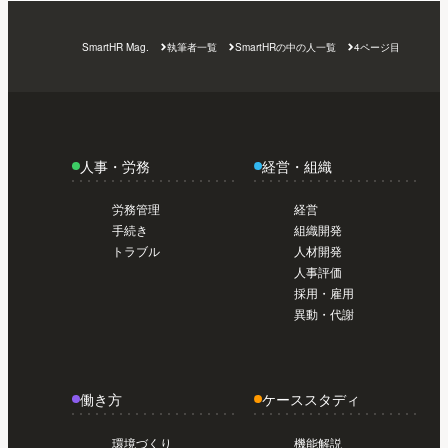
SmartHR Mag.
執筆者一覧
SmartHRの中の人一覧
4ページ目
人事・労務
経営・組織
労務管理
経営
手続き
組織開発
トラブル
人材開発
人事評価
採用・雇用
異動・代謝
働き方
ケーススタディ
環境づくり
機能解説