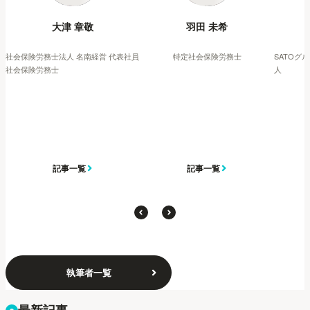
大津 章敬
羽田 未希
社会保険労務士法人 名南経営 代表社員
特定社会保険労務士
SATOグ
社会保険労務士
人
記事一覧
記事一覧
執筆者一覧