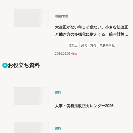
労務管理
大改正がない年こそ危ない。小さな法改正
と働き方の多様化に耐えうる、給与計算と
リスク管理
法改正
給与・賞与
業務効率化
2026
.
08
05
New
お役立ち資料
資料
人事・労務法改正カレンダー2026
資料