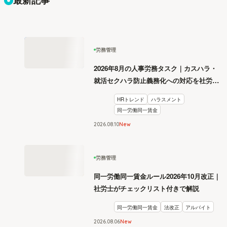
最新記事
労務管理
2026年8月の人事労務タスク｜カスハラ・
就活セクハラ防止義務化への対応を社労士
が解説
HRトレンド
ハラスメント
同一労働同一賃金
2026
.
08
10
New
労務管理
同一労働同一賃金ルール2026年10月改正｜
社労士がチェックリスト付きで解説
同一労働同一賃金
法改正
アルバイト
2026
.
08
06
New