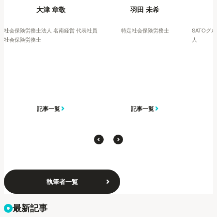
大津 章敬
羽田 未希
社会保険労務士法人 名南経営 代表社員
特定社会保険労務士
SATOグ
社会保険労務士
人
記事一覧
記事一覧
執筆者一覧
最新記事