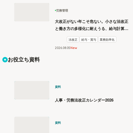
労務管理
大改正がない年こそ危ない。小さな法改正
と働き方の多様化に耐えうる、給与計算と
リスク管理
法改正
給与・賞与
業務効率化
2026
.
08
05
New
お役立ち資料
資料
人事・労務法改正カレンダー2026
資料