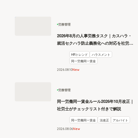
労務管理
2026年8月の人事労務タスク｜カスハラ・
就活セクハラ防止義務化への対応を社労士
が解説
HRトレンド
ハラスメント
同一労働同一賃金
2026
.
08
10
New
労務管理
同一労働同一賃金ルール2026年10月改正｜
社労士がチェックリスト付きで解説
同一労働同一賃金
法改正
アルバイト
2026
.
08
06
New