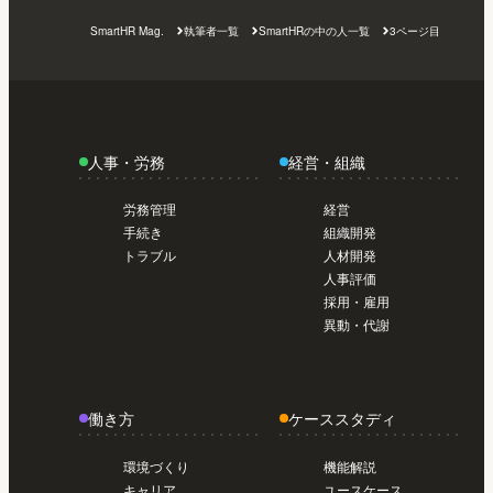
SmartHR Mag.
執筆者一覧
SmartHRの中の人一覧
3ページ目
人事・労務
経営・組織
労務管理
経営
手続き
組織開発
トラブル
人材開発
人事評価
採用・雇用
異動・代謝
働き方
ケーススタディ
環境づくり
機能解説
キャリア
ユースケース