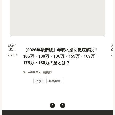
21
【2026年最新版】年収の壁を徹底解説！
106万・130万・136万・159万・169万・
2026
.
04
20
178万・180万の壁とは？
SmartHR Mag. 編集部
法改正
年末調整