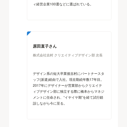
ィ経営企業100選などに選ばれている。
原田直子さん
株式会社吉村 クリエイティブデザイン部 次長
デザイン系の短大卒業後吉村にパートナースタ
ッフ(派遣)経由で入社。現在勤続年数17年目。
2017年にデザイナーが営業部からクリエイテ
ィブデザイン部に独立する際に橋本からマネジ
メントに任命され、“イヤイヤ期”を経て試行錯
誤しながら今に至る。