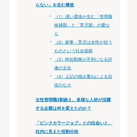
らない」を生む構造
（1）遅い選抜が生む「管理職
候補期」と「育児期」の重な
り
（2）家事・育児は女性が担う
ものという社会規範
（3）時短勤務が不利になる評
価の文化
（4）上記の積み重ねによる自
信のなさ
女性管理職3割超え。多様な人材が活躍
する企業は何を変えたのか？
「ピンクカラージョブ」との出会いと、
社内に見えた役割分担