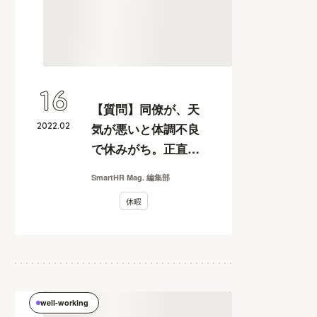
16
【質問】同僚が、天
2022
.
02
気が悪いと体調不良
で休みがち。正直受
け入れづらいです
SmartHR Mag. 編集部
休暇
well-working