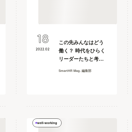
18
この先みんなはどう
2022
.
02
働く？ 時代をひらく
リーダーたちと考え
るこれからの“働
SmartHR Mag. 編集部
く”の形【WORK and
FES 2021】
well-working