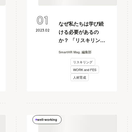
01
なぜ私たちは学び続
2023
.
02
ける必要があるの
か？ 「リスキリン
グ」という言葉に惑
SmartHR Mag. 編集部
わされないために
リスキリング
【WORKandFES2022
WORK and FES
レポート】
人材育成
well-working