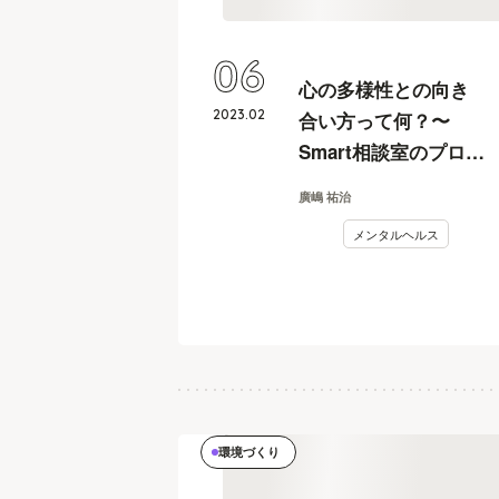
06
心の多様性との向き
2023
.
02
合い方って何？〜
Smart相談室のプロコ
ーチが行っているち
廣嶋 祐治
ょっと変わったセッ
メンタルヘルス
ション#1〜
環境づくり