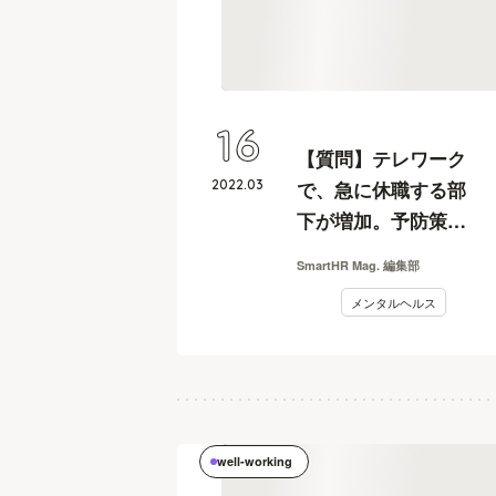
16
【質問】テレワーク
2022
.
03
で、急に休職する部
下が増加。予防策は
ありますか？
SmartHR Mag. 編集部
メンタルヘルス
well-working