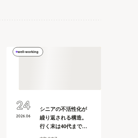
well-working
24
シニアの不活性化が
2026
.
06
繰り返される構造。
行く末は40代までに
決まる？