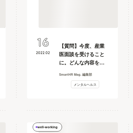
16
【質問】今度、産業
2022
.
02
医面談を受けること
に。どんな内容を話
せばいいですか？
SmartHR Mag. 編集部
メンタルヘルス
well-working