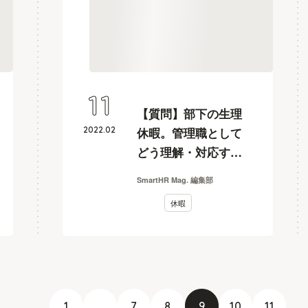
11
【質問】部下の生理
2022
.
02
休暇。管理職として
どう理解・対応すれ
ばいいですか？
SmartHR Mag. 編集部
休暇
1
...
7
8
9
10
11