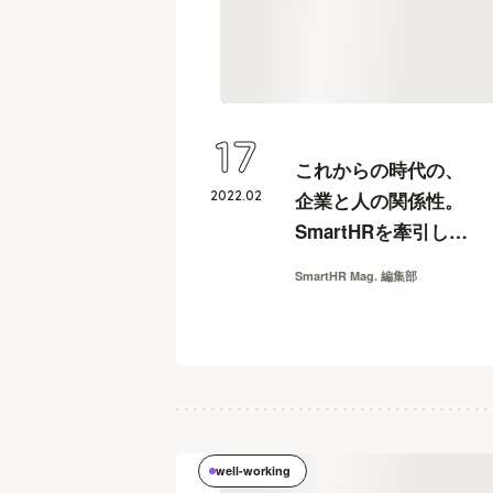
17
これからの時代の、
2022
.
02
企業と人の関係性。
SmartHRを牽引して
きた二人が、今考え
SmartHR Mag. 編集部
ること【WORK and
FES 2021】
well-working