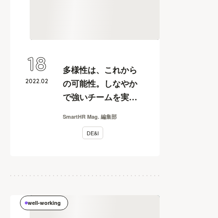
18
多様性は、これから
2022
.
02
の可能性。しなやか
で強いチームを実現
するはじめの一歩
SmartHR Mag. 編集部
【WORK and FES
DE&I
2021】
well-working