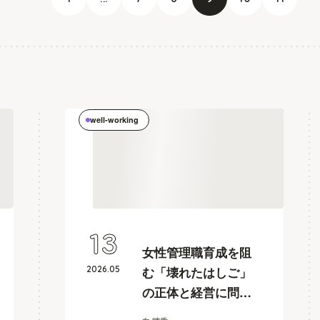
well-working
13
女性管理職育成を阻
2026
.
05
む「壊れたはしご」
の正体と経営に問わ
れる覚悟