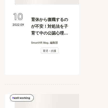
10
育休から復職するの
2022
.
09
が不安！対処法を子
育て中の公認心理師
が解説します
SmartHR Mag. 編集部
育児・介護
well-working