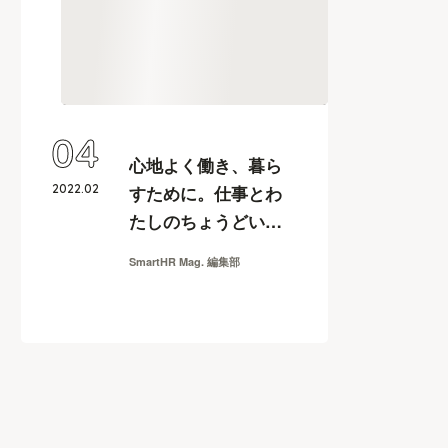
04
心地よく働き、暮ら
2022
.
02
すために。仕事とわ
たしのちょうどいい
関係を探して
SmartHR Mag. 編集部
【WORK and FES
2021】