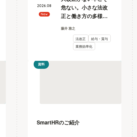
2026
.
08
危ない。小さな法改
正と働き方の多様化
New
に耐えうる、給与計
藤井 雅之
算とリスク管理
法改正
給与・賞与
業務効率化
資料
SmartHRのご紹介