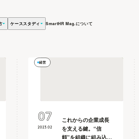
方
ケーススタディ
SmartHR Mag.について
経営
07
これからの企業成長
2023
.
02
を支える鍵。“信
頼”を組織に組み込む