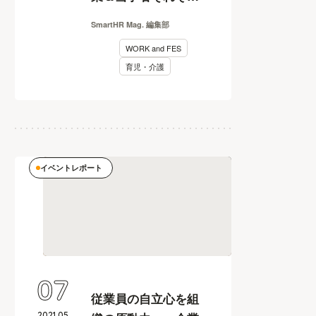
の視点から考える
SmartHR Mag. 編集部
【WORKandFES2022
WORK and FES
レポート】
育児・介護
イベントレポート
07
従業員の自立心を組
2021
.
05