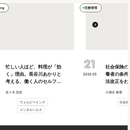
ing
労務管理
21
忙しい人ほど、料理が「効
社会保険の
く」理由。長谷川あかりと
養者の条件
2026
.
05
考える、働く人のセルフケ
法改正をわ
ア論
佐々木 四史
小清水 春香
ウェルビーイング
社会保
メンタルヘルス