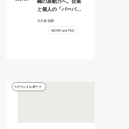
織の原動力へ。企業
と個人の「パーパ
ス」を一致させるた
大久保 志朗
めのポイント【行列
WORK and FES
のできるしごと相談
所 vol.2レポート 後
編】
イベントレポート