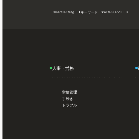
SmartHR Mag.
キーワード
WORK and FES
人事・労務
労務管理
手続き
トラブル