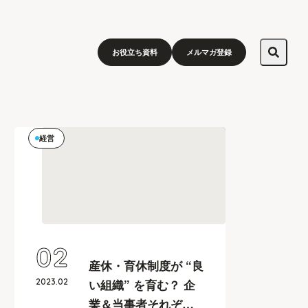
お役立ち資料
メルマガ登録
経営
02
産休・育休制度が “良
2023
.
02
い組織” を育む？ 企
業＆当事者それぞれ