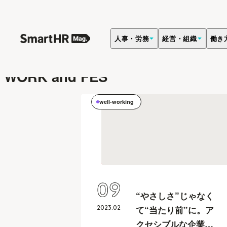
人事・労務
経営・組織
働き
キーワード
WORK and FES
well-working
09
“やさしさ”じゃなく
2023
.
02
て“当たり前”に。ア
クセシブルな企業・