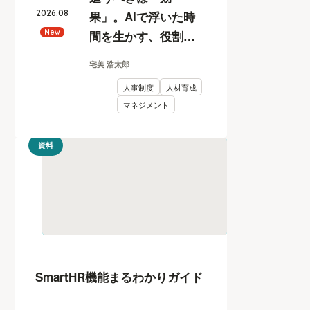
2026
.
08
果」。AIで浮いた時
間を生かす、役割と
New
評価の再設計
宅美 浩太郎
人事制度
人材育成
マネジメント
資料
SmartHR機能まるわかりガイド