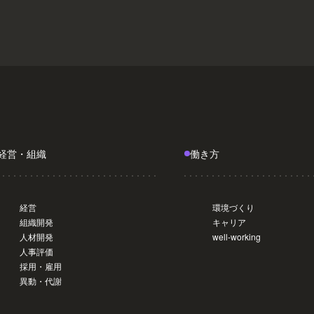
経営・組織
働き方
経営
環境づくり
組織開発
キャリア
人材開発
well-working
人事評価
採用・雇用
異動・代謝