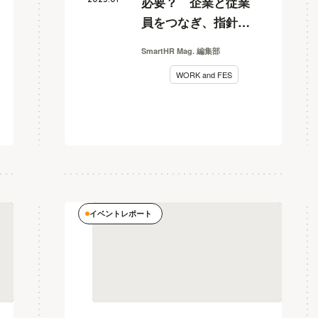
必要？ 企業と従業
員をつなぎ、指針と
して機能させるため
SmartHR Mag. 編集部
に
WORK and FES
【WORKandFES2022
レポート】
イベントレポート