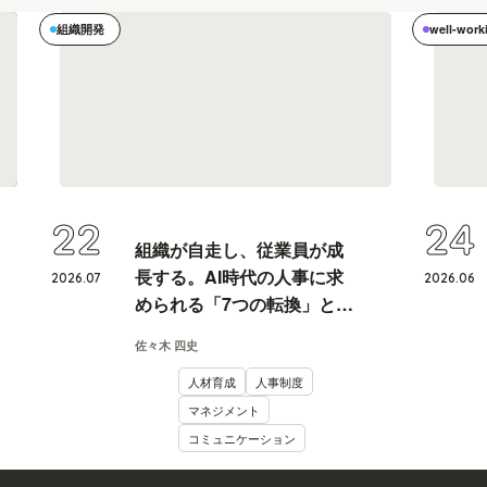
組織開発
well-work
22
24
組織が自走し、従業員が成
長する。AI時代の人事に求
2026
.
07
2026
.
06
められる「7つの転換」と
は？
佐々木 四史
人材育成
人事制度
マネジメント
コミュニケーション