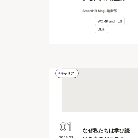
社会をつくるための
SmartHR Mag. 編集部
ルールメイキング
WORK and FES
【WORKandFES2022
DE&I
レポート】
キャリア
01
なぜ私たちは学び続
2023
.
02