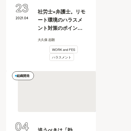
23
社労士×弁護士。リモ
2021
.
04
ート環境のハラスメ
ント対策のポイント
とは？【行列のでき
大久保 志朗
るしごと相談所 vol.1
WORK and FES
レポート 後編】
ハラスメント
組織開発
04
追うべきは「効