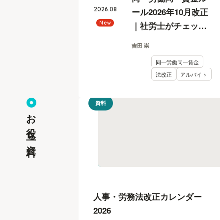
2026
.
08
ール2026年10月改正
｜社労士がチェック
New
リスト付きで解説
吉田 崇
同一労働同一賃金
法改正
アルバイト
資料
お役立ち資料
人事・労務法改正カレンダー
2026