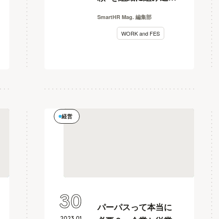
ためには
SmartHR Mag. 編集部
【WORKandFES2022
WORK and FES
レポート】
経営
30
パーパスって本当に
2023
.
01