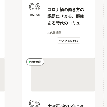
06
コロナ禍の働き方の
2021
.
05
課題にせまる。距離
ある時代のコミュニ
ケーションのススメ
大久保 志朗
【行列のできるしご
WORK and FES
と相談所 vol.2レポー
ト 前編】
労務管理
05
大改正がない年こそ