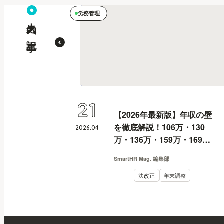
労務管理
人気の記事
21
【2026年最新版】年収の壁
を徹底解説！106万・130
2026
.
04
万・136万・159万・169
万・178万・180万の壁と
SmartHR Mag. 編集部
は？
法改正
年末調整