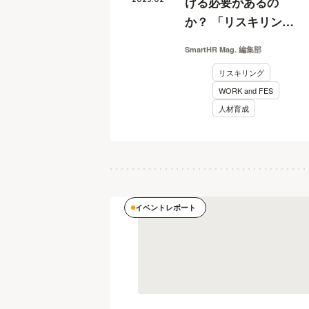
ける必要があるの
か？ 「リスキリン
グ」という言葉に惑
SmartHR Mag. 編集部
わされないために
リスキリング
【WORKandFES2022
WORK and FES
レポート】
人材育成
イベントレポート