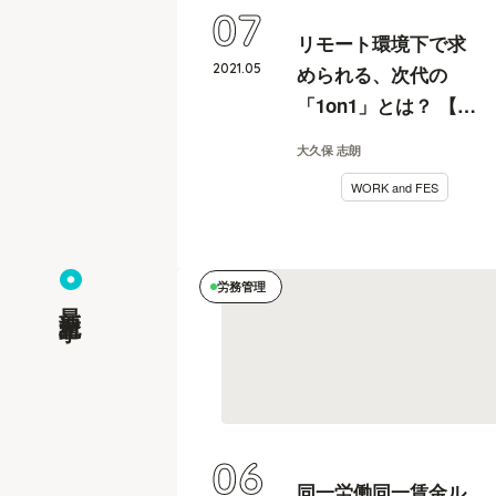
07
リモート環境下で求
2021
.
05
められる、次代の
「1on1」とは？ 【行
列のできるしごと相
大久保 志朗
談所 vol.2レポート 中
WORK and FES
編】
労務管理
最新記事
06
同一労働同一賃金ル