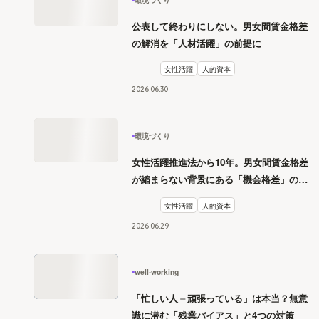
公表して終わりにしない。男女間賃金格差
の解消を「人材活躍」の前提に
女性活躍
人的資本
2026
.
06
30
環境づくり
女性活躍推進法から10年。男女間賃金格差
が縮まらない背景にある「機会格差」の構
造
女性活躍
人的資本
2026
.
06
29
well-working
「忙しい人＝頑張っている」は本当？無意
識に潜む「残業バイアス」と4つの対策