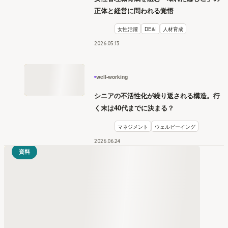
正体と経営に問われる覚悟
女性活躍
DE&I
人材育成
2026
.
05
13
well-working
シニアの不活性化が繰り返される構造。行
く末は40代までに決まる？
マネジメント
ウェルビーイング
2026
.
06
24
資料