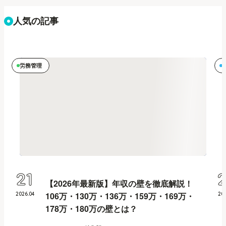
人気の記事
労務管理
21
【2026年最新版】年収の壁を徹底解説！
106万・130万・136万・159万・169万・
2026
.
04
20
178万・180万の壁とは？