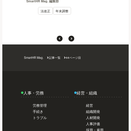
SmartHR Mag. 編集部
法改正
年末調整
SmartHR Mag.
記事一覧
44ページ目
人事・労務
経営・組織
労務管理
経営
手続き
組織開発
トラブル
人材開発
人事評価
採用・雇用