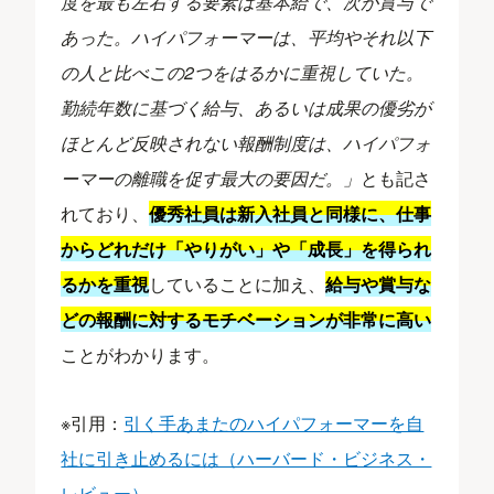
度を最も左右する要素は基本給で、次が賞与で
あった。ハイパフォーマーは、平均やそれ以下
の人と比べこの2つをはるかに重視していた。
勤続年数に基づく給与、あるいは成果の優劣が
ほとんど反映されない報酬制度は、ハイパフォ
ーマーの離職を促す最大の要因だ。」
とも記さ
れており、
優秀社員は新入社員と同様に、仕事
からどれだけ「やりがい」や「成長」を得られ
るかを重視
していることに加え、
給与や賞与な
どの報酬に対するモチベーションが非常に高い
ことがわかります。
※引用：
引く手あまたのハイパフォーマーを自
社に引き止めるには（ハーバード・ビジネス・
レビュー）