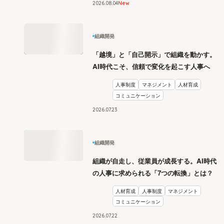
2026
.
08
04
New
組織開発
「越境」と「自己開示」で組織を動かす。
AI時代こそ、信頼で変化を起こす人事へ
人事制度
マネジメント
人材育成
コミュニケーション
2026
.
07
23
組織開発
組織が自走し、従業員が成長する。AI時代
の人事に求められる「7つの転換」とは？
人材育成
人事制度
マネジメント
コミュニケーション
2026
.
07
22