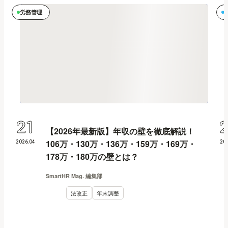
労務管理
21
【2026年最新版】年収の壁を徹底解説！
106万・130万・136万・159万・169万・
2026
.
04
20
178万・180万の壁とは？
SmartHR Mag. 編集部
法改正
年末調整