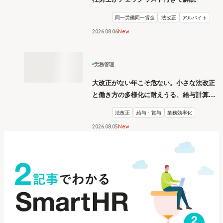
同一労働同一賃金
法改正
アルバイト
2026
.
08
06
New
労務管理
大改正がない年こそ危ない。小さな法改正
と働き方の多様化に耐えうる、給与計算と
リスク管理
法改正
給与・賞与
業務効率化
2026
.
08
05
New