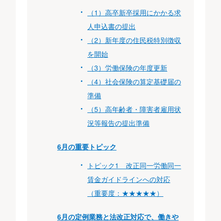
（1）高卒新卒採用にかかる求
人申込書の提出
（2）新年度の住民税特別徴収
を開始
（3）労働保険の年度更新
（4）社会保険の算定基礎届の
準備
（5）高年齢者・障害者雇用状
況等報告の提出準備
6月の重要トピック
トピック1 改正同一労働同一
賃金ガイドラインへの対応
（重要度：★★★★★）
6月の定例業務と法改正対応で、働きや