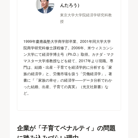
んたろう）
東京大学大学院経済学研究科教
授
1999年慶應義塾大学商学部卒業、2001年同大学大学
院商学研究科修士課程修了。2006年、米ウィスコンシ
ン大学にて経済学博士号（Ph.D.）取得。カナダ・マク
マスター大学准教授などを経て、2017年より現職。専
門は、結婚・出産・子育てを経済学的に分析する「家
族の経済学」と、労働市場を扱う「労働経済学」。著
書に『「家族の幸せ」の経済学——データ分析でわか
った結婚、出産、子育ての真実』（光文社新書）な
ど。
企業が「子育てペナルティ」の問題
に踏み込みづらい理由