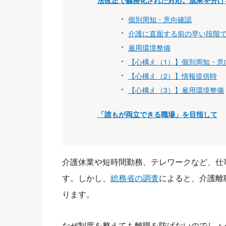
法改正で義務化された対応。成果を分ける
個別周知・意向確認
介護に直面する前の早い段階
雇用環境整備
【心構え（1）】個別周知・意
【心構え（2）】情報提供時
【心構え（3）】雇用環境整備
「誰もが両立できる職場」を目指して
介護休業や短時間勤務、テレワークなど、仕
す。しかし、
総務省の調査
によると、介護離
ります。
なぜ制度を整えても離職を防げないのでしょ