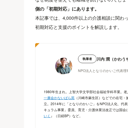
側の「初期対応」にあります。
本記事では、4,000件以上の介護相談に関
初期対応と支援のポイントを解説します。
川内 潤（かわう
執筆者
NPO法人となりのかいご代表理
1980年生まれ。上智大学文学部社会福祉学科卒業。
一廣会かないばら苑
（川崎市麻生区）などでの在宅・施
立。2014年に「となりのかいご」をNPO法人化、
キュラム事業」委員、育児・介護休業法改正では国会
いく
』（日経BP）など。