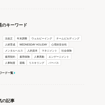
題のキーワード
法改正
年末調整
ウェルビーイング
チームビルディング
人材育成
WEDNESDAY HOLIDAY
心理的安全性
メンタルヘルス
人的資本
マネジメント
社会保険
雇用契約
雇用保険
人事異動
エンゲージメント
人事制度
退職
リスキリング
パーパス
ワード一覧
気の記事