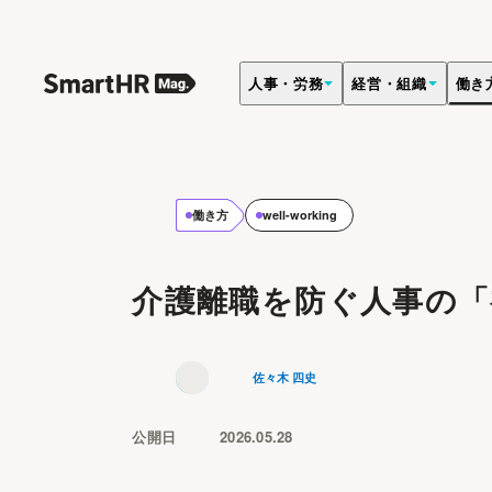
人事・労務
経営・組織
働き
働き方
well-working
介護離職を防ぐ人事の「
佐々木 四史
公開日
2026.05.28