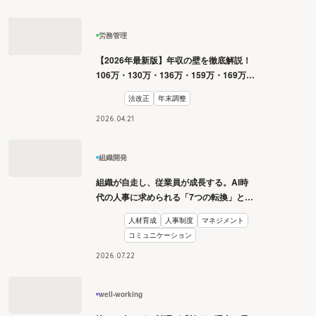
労務管理
【2026年最新版】年収の壁を徹底解説！
106万・130万・136万・159万・169万・
178万・180万の壁とは？
法改正
年末調整
2026
.
04
.
21
組織開発
組織が自走し、従業員が成長する。AI時
代の人事に求められる「7つの転換」と
は？
人材育成
人事制度
マネジメント
コミュニケーション
2026
.
07
.
22
well-working