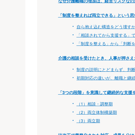
なぜ介護離職の増加は、経営リスクなの
「制度を整えれば両立できる」という思
自ら抱え込む構造をどう壊す
「相談されてから支援する」
「制度を整える」から「判断
介護の相談を受けたとき、人事が押さえ
制度の説明にとどまらず、判
初期対応の違いが、離職と継続
「3つの段階」を意識して継続的な支援
（1）相談・調整期
（2）両立体制構築期
（3）両立期