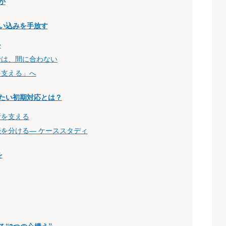
か
い込みを手放す
か
では、間に合わない
を支える」へ
たい初期対応とは？
断を支える
を分ける― ケーススタディ
を