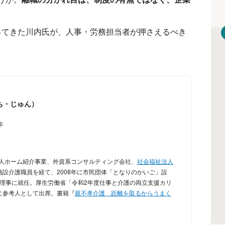
わってきた川内氏が、人事・労務担当者が押さえるべき
ち・じゅん）
事
老人ホーム紹介事業、外資系コンサルティング会社、
社会福祉法人
設介護職員を経て、2008年に市民団体「となりのかいご」設
代表理事に就任。厚生労働省「令和2年度仕事と介護の両立支援カリ
に参考人として出席。書籍『
親不孝介護 距離を取るからうまく