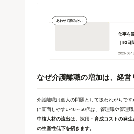
あわせて読みたい
仕事を
｜93日
2026
.
05
.
1
なぜ介護離職の増加は、経営
介護離職は個人の問題として扱われがちです
に直面しやすい40～50代は、管理職や管理
中核人材の流出は、採用・育成コストの発生
の生産性低下を招きます。