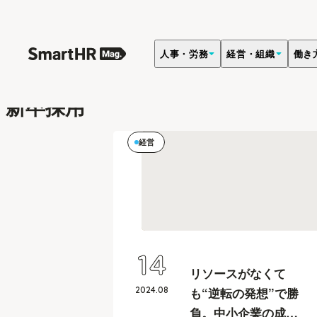
人事・労務
経営・組織
働き
キーワード
新卒採用
経営
14
リソースがなくて
2024
.
08
も“逆転の発想”で勝
負。中小企業の成長