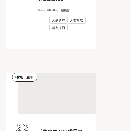
SmartHR Mag. 編集部
人的資本
人材育成
新卒採用
採用・雇用
22