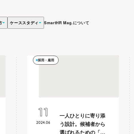
方
ケーススタディ
SmartHR Mag.について
採用・雇用
11
一人ひとりに寄り添
2024
.
06
う設計。候補者から
選ばれるための「ひ