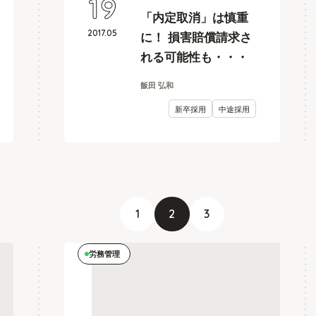
19
「内定取消」は慎重
2017
.
05
に！ 損害賠償請求さ
れる可能性も・・・
飯田 弘和
新卒採用
中途採用
1
2
3
労務管理