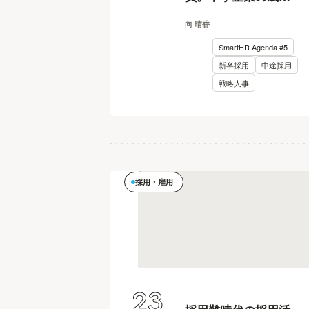
促す人材戦略のヒン
向 晴香
ト
SmartHR Agenda #5
新卒採用
中途採用
戦略人事
採用・雇用
23