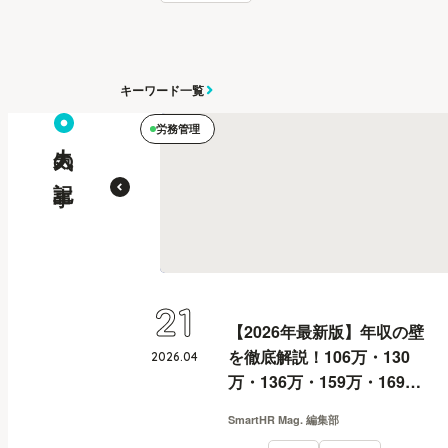
キーワード一覧
労務管理
人気の記事
21
【2026年最新版】年収の壁
を徹底解説！106万・130
2026
.
04
万・136万・159万・169
万・178万・180万の壁と
SmartHR Mag. 編集部
は？