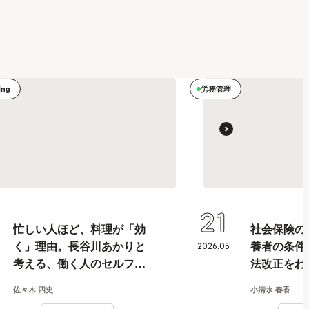
ing
労務管理
21
忙しい人ほど、料理が「効
社会保険の
く」理由。長谷川あかりと
養者の条件
2026
.
05
考える、働く人のセルフケ
法改正をわ
ア論
佐々木 四史
小清水 春香