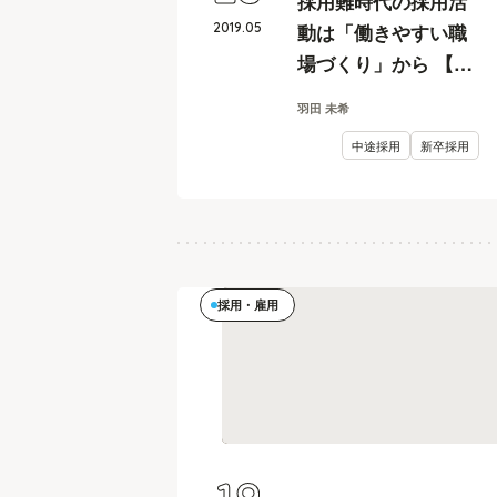
採用難時代の採用活
2019
.
05
動は「働きやすい職
場づくり」から 【飲
食・小売業、人事カ
羽田 未希
イカク #12】
中途採用
新卒採用
採用・雇用