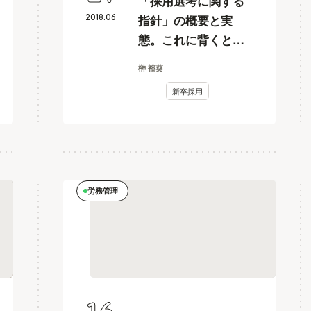
「採用選考に関する
2018
.
06
指針」の概要と実
態。これに背くとど
うなる？
榊 裕葵
新卒採用
労務管理