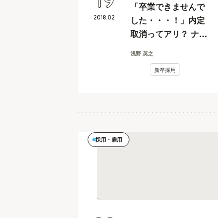
19
「卒業できませんで
2018
.
02
した・・・！」内定
取消ってアリ？ ナ
シ？
浅野 英之
新卒採用
採用・雇用