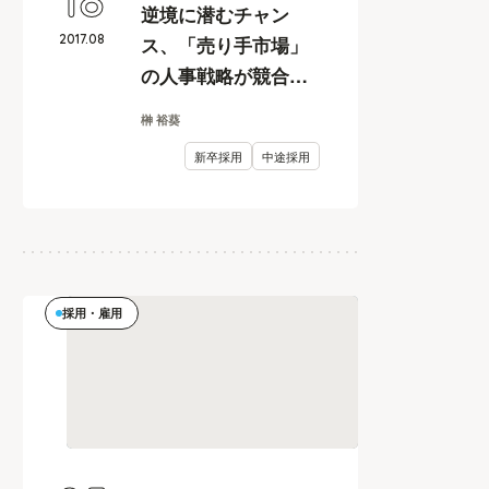
18
逆境に潜むチャン
2017
.
08
ス、「売り手市場」
の人事戦略が競合優
位性構築のカギを握
榊 裕葵
る
新卒採用
中途採用
採用・雇用