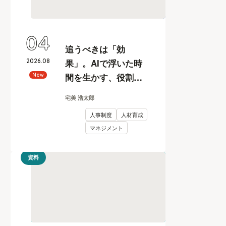
04
追うべきは「効
2026
.
08
果」。AIで浮いた時
間を生かす、役割と
New
評価の再設計
宅美 浩太郎
人事制度
人材育成
マネジメント
資料