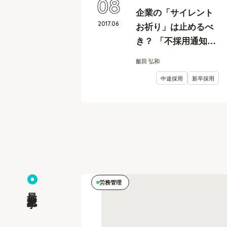
08
企業の「サイレント
2017
.
06
お祈り」は止めるべ
き？ 「不採用通知・
お祈りメール」の注
飯田 弘和
意点とは
中途採用
新卒採用
労務管理
最新記事