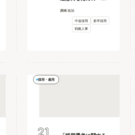
とつなぎの体験価
廣嶋 祐治
値」とは
中途採用
新卒採用
戦略人事
採用・雇用
21