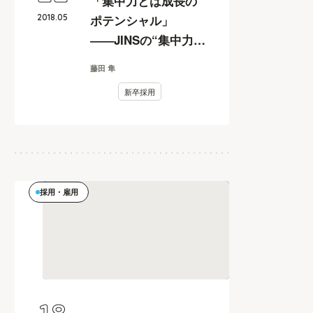
「集中力とは成長の
2018
.
05
ポテンシャル」
――JINSの“集中力採
用”が問いただす新卒
藤田 隼
採用の本質
新卒採用
採用・雇用