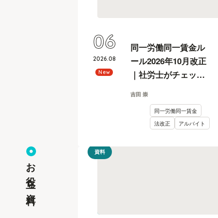
06
同一労働同一賃金ル
2026
.
08
ール2026年10月改正
｜社労士がチェック
New
リスト付きで解説
吉田 崇
同一労働同一賃金
法改正
アルバイト
資料
お役立ち資料