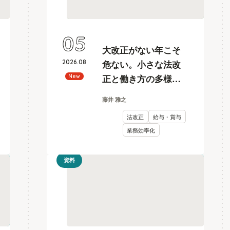
05
大改正がない年こそ
2026
.
08
危ない。小さな法改
正と働き方の多様化
New
に耐えうる、給与計
藤井 雅之
算とリスク管理
法改正
給与・賞与
業務効率化
資料