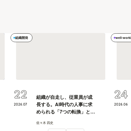
組織開発
well-work
22
24
組織が自走し、従業員が成
長する。AI時代の人事に求
2026
.
07
2026
.
06
められる「7つの転換」と
は？
佐々木 四史