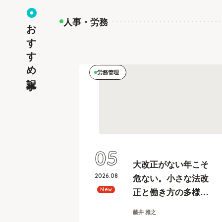
人事・労務
おすすめ記事
労務管理
05
大改正がない年こそ
2026
.
08
危ない。小さな法改
正と働き方の多様化
New
に耐えうる、給与計
藤井 雅之
算とリスク管理