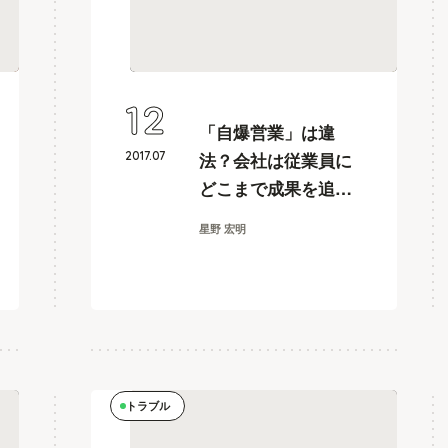
12
「自爆営業」は違
2017
.
07
法？会社は従業員に
どこまで成果を追求
できるのか
星野 宏明
トラブル