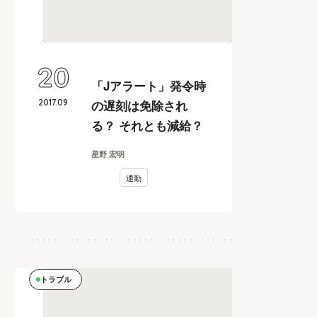
20
「Jアラート」発令時
2017
.
09
の遅刻は免除され
る？ それとも減給？
星野 宏明
通勤
トラブル