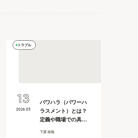
トラブル
13
パワハラ（パワーハ
2026
.
03
ラスメント）とは？
定義や職場での具体
例、企業が取るべき
下原 祐哉
防止措置を学ぶ