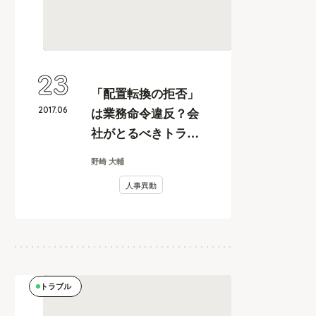
23
「配置転換の拒否」
2017
.
06
は業務命令違反？会
社がとるべきトラブ
ル対策とは
野崎 大輔
人事異動
トラブル