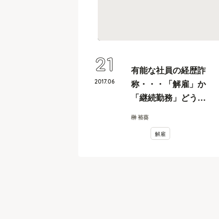
21
有能な社員の経歴詐
2017
.
06
称・・・「解雇」か
「継続勤務」どう対
処すべきか？
榊 裕葵
解雇