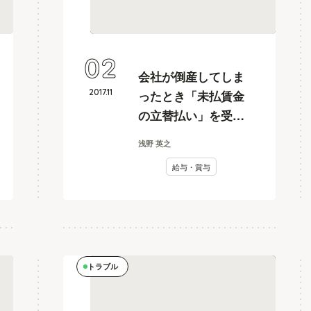
02
会社が倒産してしま
2017
.
11
ったとき「未払賃金
の立替払い」を受け
る方法は？
浅野 英之
給与・賞与
トラブル