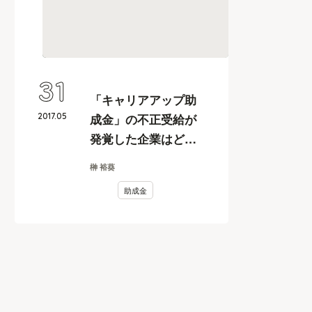
31
「キャリアアップ助
2017
.
05
成金」の不正受給が
発覚した企業はどう
なるのか？
榊 裕葵
助成金