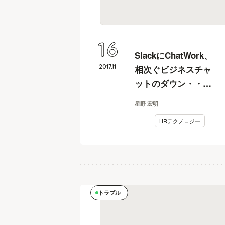
16
SlackにChatWork、
2017
.
11
相次ぐビジネスチャ
ットのダウン・・・
緊急連絡網に
星野 宏明
「LINE」等を指定し
HRテクノロジー
て大丈夫？
トラブル