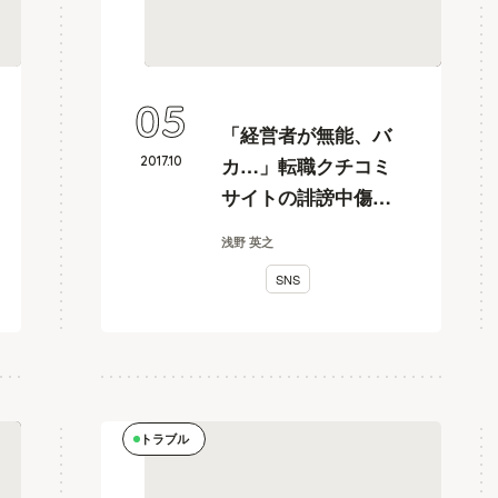
05
「経営者が無能、バ
2017
.
10
カ…」転職クチコミ
サイトの誹謗中傷は
削除請求できるの
浅野 英之
か？
SNS
トラブル