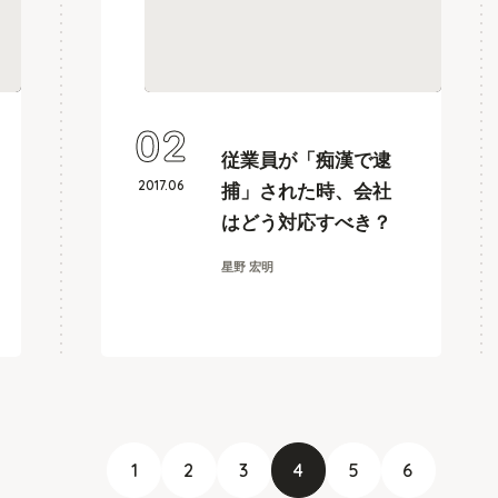
02
従業員が「痴漢で逮
2017
.
06
捕」された時、会社
はどう対応すべき？
星野 宏明
1
2
3
4
5
6