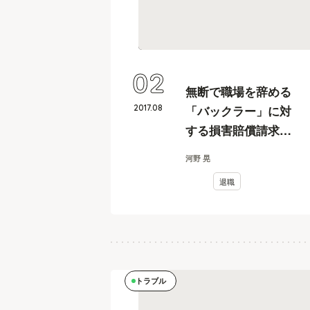
02
無断で職場を辞める
2017
.
08
「バックラー」に対
する損害賠償請求は
可能なのか？
河野 晃
退職
トラブル