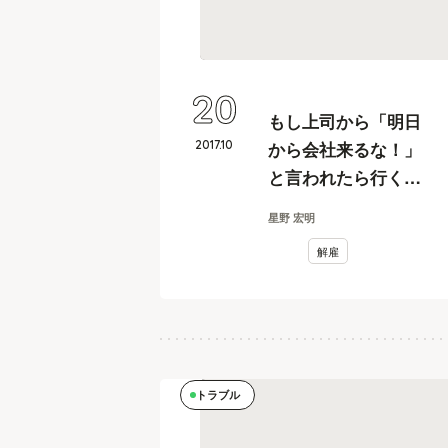
20
もし上司から「明日
2017
.
10
から会社来るな！」
と言われたら行くべ
き？ 休むべき？
星野 宏明
解雇
トラブル