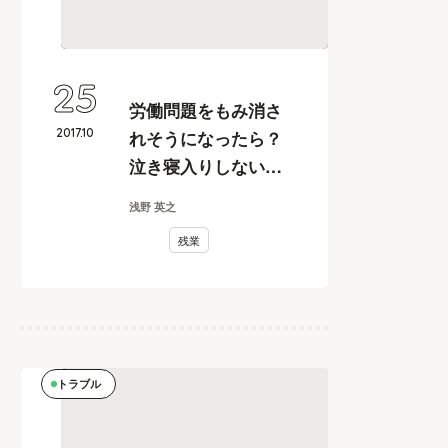
25
労働問題をもみ消さ
2017
.
10
れそうになったら？
泣き寝入りしないた
めの対策とは
浅野 英之
残業
トラブル