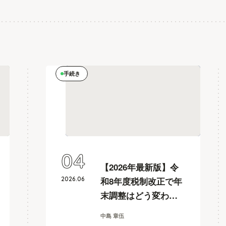
手続き
04
【2026年最新版】令
2026
.
06
和8年度税制改正で年
末調整はどう変わ
る？178万円の壁を解
中島 章伍
説