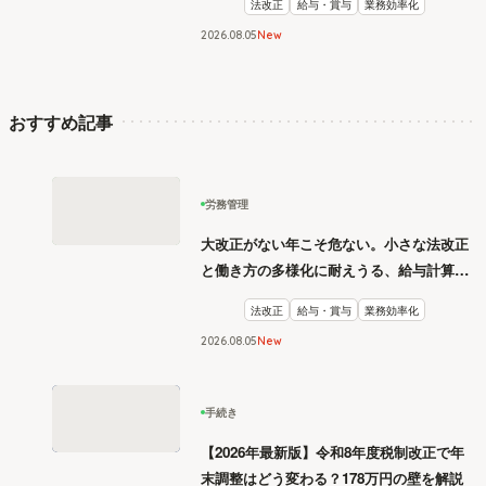
法改正
給与・賞与
業務効率化
2026
.
08
05
New
おすすめ記事
労務管理
大改正がない年こそ危ない。小さな法改正
と働き方の多様化に耐えうる、給与計算と
リスク管理
法改正
給与・賞与
業務効率化
2026
.
08
05
New
手続き
【2026年最新版】令和8年度税制改正で年
末調整はどう変わる？178万円の壁を解説