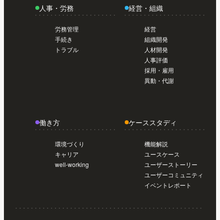
人事・労務
経営・組織
導入前準備編【初めてのSmartHR #02】
今
日から使い始めたい人のスタートガイド /
労務管理
経営
導入前準備編【初めてのSmartHR #02】
手続き
組織開発
トラブル
人材開発
人事評価
採用・雇用
異動・代謝
働き方
ケーススタディ
環境づくり
機能解説
キャリア
ユースケース
well-working
ユーザーストーリー
ユーザーコミュニティ
イベントレポート