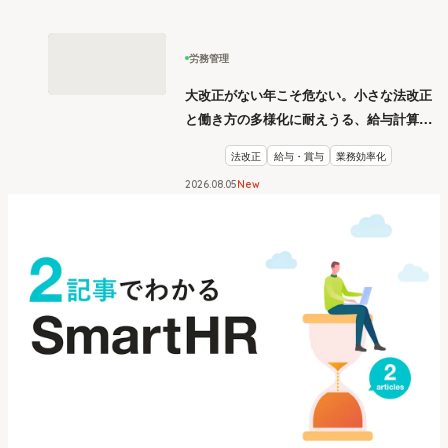
労務管理
大改正がない年こそ危ない。小さな法改正
と働き方の多様化に耐えうる、給与計算と
リスク管理
法改正
給与・賞与
業務効率化
2026
.
08
05
New