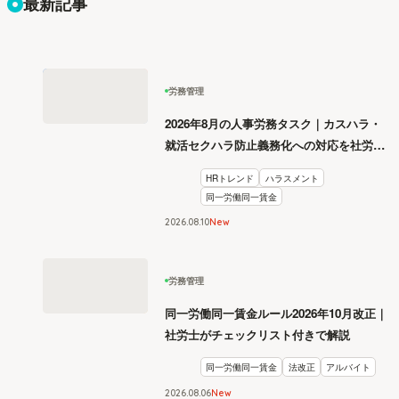
最新記事
労務管理
2026年8月の人事労務タスク｜カスハラ・
就活セクハラ防止義務化への対応を社労士
が解説
HRトレンド
ハラスメント
同一労働同一賃金
2026
.
08
10
New
労務管理
同一労働同一賃金ルール2026年10月改正｜
社労士がチェックリスト付きで解説
同一労働同一賃金
法改正
アルバイト
2026
.
08
06
New