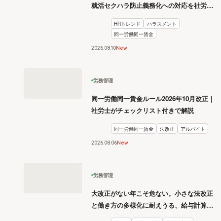
就活セクハラ防止義務化への対応を社労士
が解説
HRトレンド
ハラスメント
同一労働同一賃金
2026
.
08
10
New
労務管理
同一労働同一賃金ルール2026年10月改正｜
社労士がチェックリスト付きで解説
同一労働同一賃金
法改正
アルバイト
2026
.
08
06
New
労務管理
大改正がない年こそ危ない。小さな法改正
と働き方の多様化に耐えうる、給与計算と
リスク管理