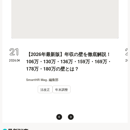
21
【2026年最新版】年収の壁を徹底解説！
106万・130万・136万・159万・169万・
2026
.
04
20
178万・180万の壁とは？
SmartHR Mag. 編集部
法改正
年末調整