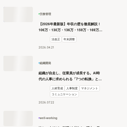
労務管理
【2026年最新版】年収の壁を徹底解説！
106万・130万・136万・159万・169万・
178万・180万の壁とは？
法改正
年末調整
2026
.
04
.
21
組織開発
組織が自走し、従業員が成長する。AI時
代の人事に求められる「7つの転換」と
は？
人材育成
人事制度
マネジメント
コミュニケーション
2026
.
07
.
22
well-working