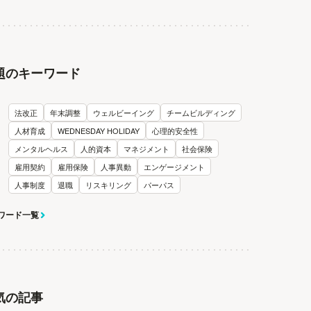
題のキーワード
法改正
年末調整
ウェルビーイング
チームビルディング
人材育成
WEDNESDAY HOLIDAY
心理的安全性
メンタルヘルス
人的資本
マネジメント
社会保険
雇用契約
雇用保険
人事異動
エンゲージメント
人事制度
退職
リスキリング
パーパス
ワード一覧
気の記事