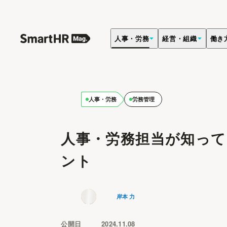
人事・労務
経営・組織
働き
人事・労務
労務管理
人事・労務担当が知ってお
ント
岸本 力
公開日
2024.11.08