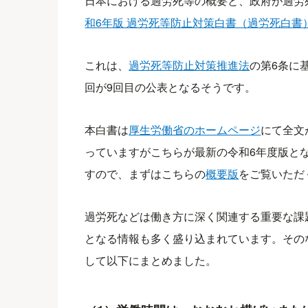
日本における過労死等の概要と、政府が過労
和6年版 過労死等防止対策白書（過労死白書
これは、
過労死等防止対策推進法
の第6条に
回が9回目の公表となるそうです。
本白書は
厚生労働省のホームページ
にて全文
っていますがこちらが最新の令和6年度版とな
すので、まずはこちらの
概要版
をご覧いただ
過労死などは働き方に深く関連する重要な課
となる情報も多く盛り込まれています。その
して以下にまとめました。