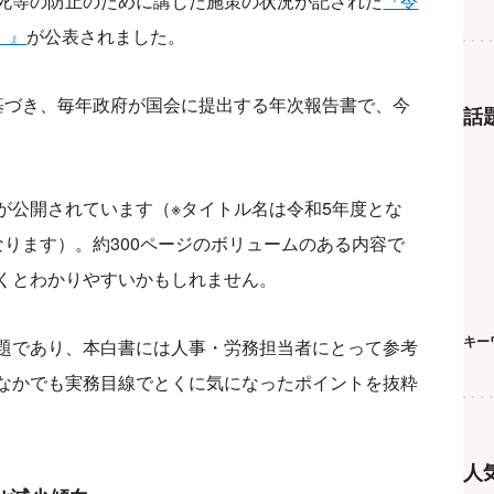
死等の防止のために講じた施策の状況が記された
『令
）』
が公表されました。
基づき、毎年政府が国会に提出する年次報告書で、今
話
が公開されています（※タイトル名は令和5年度とな
ります）。約300ページのボリュームのある内容で
くとわかりやすいかもしれません。
キー
題であり、本白書には人事・労務担当者にとって参考
なかでも実務目線でとくに気になったポイントを抜粋
人