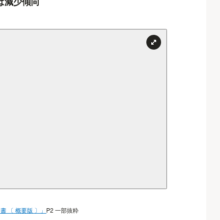
は減少傾向
 〔 概要版 〕」
P2 一部抜粋