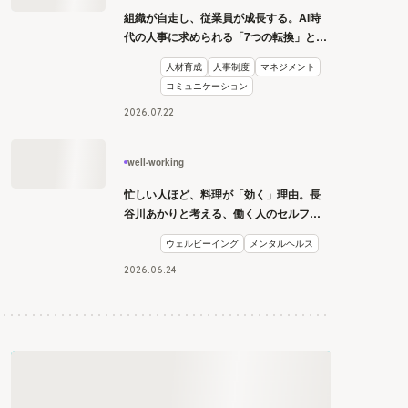
組織が自走し、従業員が成長する。AI時
代の人事に求められる「7つの転換」と
は？
人材育成
人事制度
マネジメント
コミュニケーション
2026
.
07
.
22
well-working
忙しい人ほど、料理が「効く」理由。長
谷川あかりと考える、働く人のセルフケ
ア論
ウェルビーイング
メンタルヘルス
2026
.
06
.
24