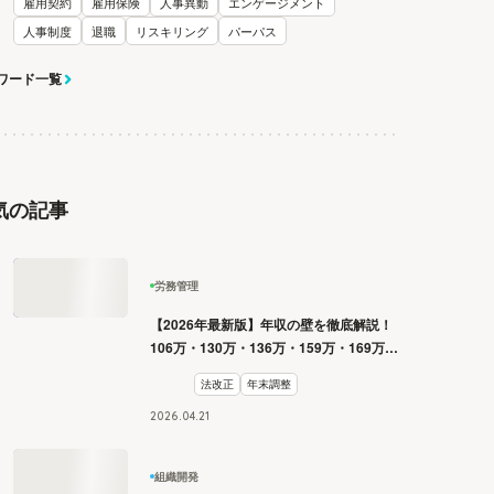
雇用契約
雇用保険
人事異動
エンゲージメント
人事制度
退職
リスキリング
パーパス
ワード一覧
気の記事
労務管理
【2026年最新版】年収の壁を徹底解説！
106万・130万・136万・159万・169万・
178万・180万の壁とは？
法改正
年末調整
2026
.
04
.
21
組織開発