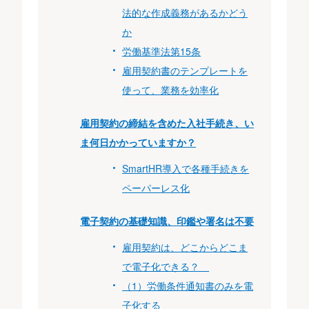
法的な作成義務があるかどう
か
労働基準法第15条
雇用契約書のテンプレートを
使って、業務を効率化
雇用契約の締結を含めた入社手続き、い
ま何日かかっていますか？
SmartHR導入で各種手続きを
ペーパーレス化
電子契約の基礎知識、印鑑や署名は不要
雇用契約は、どこからどこま
で電子化できる？
（1）労働条件通知書のみを電
子化する