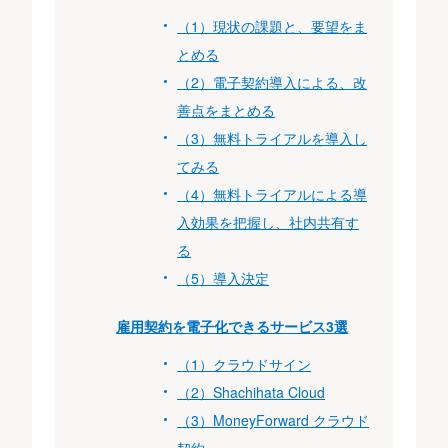
（1）現状の課題と、要望をま
とめる
（2）電子契約導入による、改
善点をまとめる
（3）無料トライアルを導入し
てみる
（4）無料トライアルによる導
入効果を把握し、社内共有す
る
（5）導入決定
雇用契約を電子化できるサービス3選
（1）クラウドサイン
（2）Shachihata Cloud
（3）MoneyForward クラウド