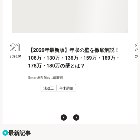
21
【2026年最新版】年収の壁を徹底解説！
106万・130万・136万・159万・169万・
2026
.
04
20
178万・180万の壁とは？
SmartHR Mag. 編集部
法改正
年末調整
最新記事