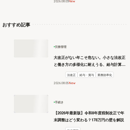
2026
.
08
03
New
おすすめ記事
労務管理
大改正がない年こそ危ない。小さな法改正
と働き方の多様化に耐えうる、給与計算と
リスク管理
法改正
給与・賞与
業務効率化
2026
.
08
05
New
手続き
【2026年最新版】令和8年度税制改正で年
末調整はどう変わる？178万円の壁を解説