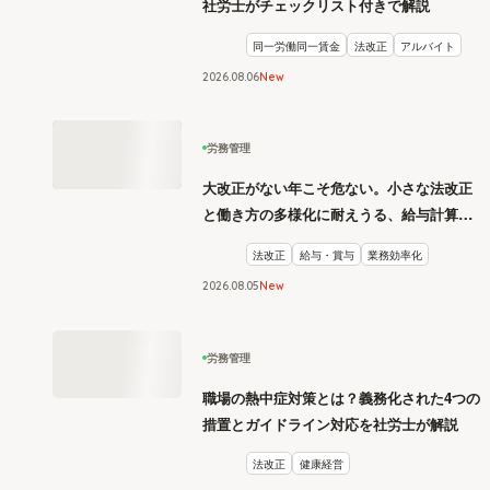
社労士がチェックリスト付きで解説
同一労働同一賃金
法改正
アルバイト
2026
.
08
06
New
労務管理
大改正がない年こそ危ない。小さな法改正
と働き方の多様化に耐えうる、給与計算と
リスク管理
法改正
給与・賞与
業務効率化
2026
.
08
05
New
労務管理
職場の熱中症対策とは？義務化された4つの
措置とガイドライン対応を社労士が解説
法改正
健康経営