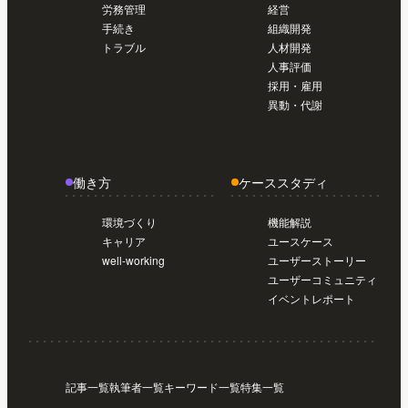
労務管理
経営
導入前準備編【初めてのSmartHR #02】
手続き
組織開発
トラブル
人材開発
人事評価
採用・雇用
異動・代謝
働き方
ケーススタディ
環境づくり
機能解説
キャリア
ユースケース
well-working
ユーザーストーリー
ユーザーコミュニティ
イベントレポート
記事一覧
執筆者一覧
キーワード一覧
特集一覧