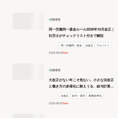
労務管理
同一労働同一賃金ルール2026年10月改正｜
社労士がチェックリスト付きで解説
同一労働同一賃金
法改正
アルバイト
2026
.
08
06
New
労務管理
大改正がない年こそ危ない。小さな法改正
と働き方の多様化に耐えうる、給与計算と
リスク管理
法改正
給与・賞与
業務効率化
2026
.
08
05
New