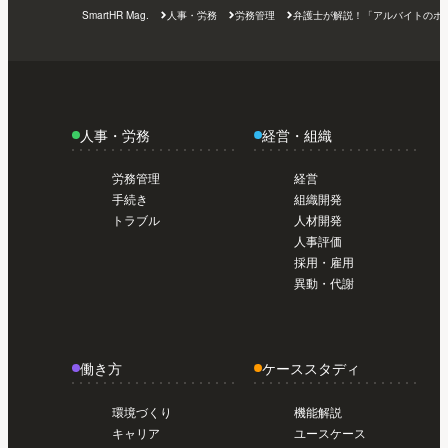
トライアル編【初めてのSmartHR #01】
今
SmartHR Mag.
人事・労務
労務管理
弁護士が解説！「アルバイトのボ
日から使い始めたい人のスタートガイド /
日から使い始めたい人のスタートガイド /
導入前準備編【初めてのSmartHR #02】
今
トライアル編【初めてのSmartHR #01】
日から使い始めたい人のスタートガイド /
導入前準備編【初めてのSmartHR #02】
今
日から使い始めたい人のスタートガイド /
人事・労務
経営・組織
導入前準備編【初めてのSmartHR #02】
今
日から使い始めたい人のスタートガイド /
労務管理
経営
導入前準備編【初めてのSmartHR #02】
手続き
組織開発
トラブル
人材開発
人事評価
採用・雇用
異動・代謝
働き方
ケーススタディ
環境づくり
機能解説
キャリア
ユースケース