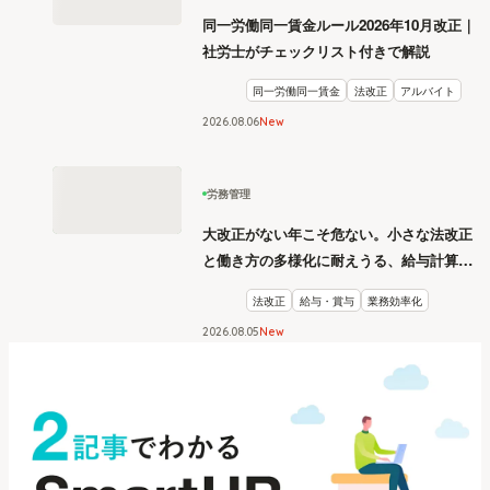
同一労働同一賃金ルール2026年10月改正｜
社労士がチェックリスト付きで解説
同一労働同一賃金
法改正
アルバイト
2026
.
08
06
New
労務管理
大改正がない年こそ危ない。小さな法改正
と働き方の多様化に耐えうる、給与計算と
リスク管理
法改正
給与・賞与
業務効率化
2026
.
08
05
New