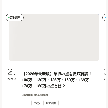
労務管理
21
【2026年最新版】年収の壁を徹底解説！
106万・130万・136万・159万・169万・
2026
.
04
20
178万・180万の壁とは？
SmartHR Mag. 編集部
法改正
年末調整