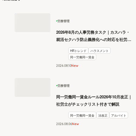
労務管理
2026年8月の人事労務タスク｜カスハラ・
就活セクハラ防止義務化への対応を社労士
が解説
HRトレンド
ハラスメント
同一労働同一賃金
2026
.
08
10
New
労務管理
同一労働同一賃金ルール2026年10月改正｜
社労士がチェックリスト付きで解説
同一労働同一賃金
法改正
アルバイト
2026
.
08
06
New