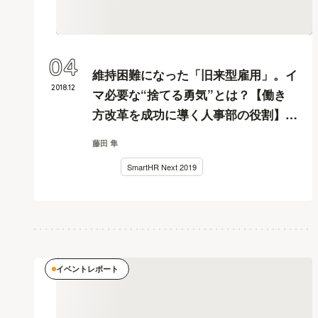
04
維持困難になった「旧来型雇用」。イ
2018
.
12
マ必要な“捨てる勇気”とは？【働き
方改革を成功に導く人事部の役割】
#02
藤田 隼
SmartHR Next 2019
イベントレポート