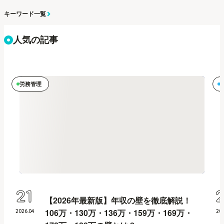
キーワード一覧
人気の記事
労務管理
21
【2026年最新版】年収の壁を徹底解説！
106万・130万・136万・159万・169万・
2026
.
04
20