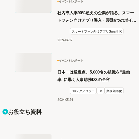
イベントレポート
社内導入率90%超えの企業が語る。スマー
トフォン向けアプリ導入・浸透6つのポイン
ト【月刊SmartHR セミナーレポート】
スマートフォン向けアプリSmartHR
2024
.
06
17
イベントレポート
日本一は通過点。5,000名の組織を“最効
率”に導く人事総務DXの全容
HRテクノロジー
DX
業務効率化
2024
.
05
24
お役立ち資料