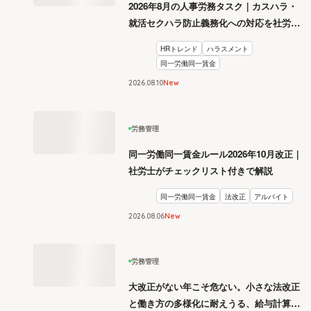
2026年8月の人事労務タスク｜カスハラ・
就活セクハラ防止義務化への対応を社労士
が解説
HRトレンド
ハラスメント
同一労働同一賃金
2026
.
08
10
New
労務管理
同一労働同一賃金ルール2026年10月改正｜
社労士がチェックリスト付きで解説
同一労働同一賃金
法改正
アルバイト
2026
.
08
06
New
労務管理
大改正がない年こそ危ない。小さな法改正
と働き方の多様化に耐えうる、給与計算と