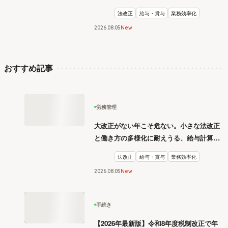
リスク管理
法改正
給与・賞与
業務効率化
2026
.
08
05
New
おすすめ記事
労務管理
大改正がない年こそ危ない。小さな法改正
と働き方の多様化に耐えうる、給与計算と
リスク管理
法改正
給与・賞与
業務効率化
2026
.
08
05
New
手続き
【2026年最新版】令和8年度税制改正で年