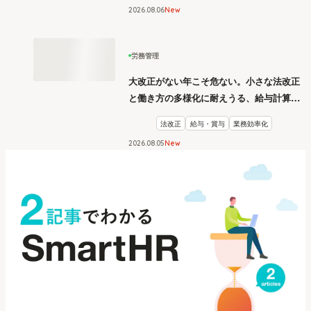
2026
.
08
06
New
労務管理
大改正がない年こそ危ない。小さな法改正
と働き方の多様化に耐えうる、給与計算と
リスク管理
法改正
給与・賞与
業務効率化
2026
.
08
05
New