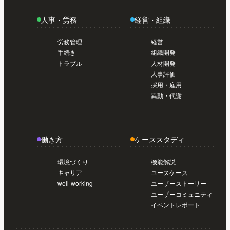
日から使い始めたい人のスタートガイド /
人事・労務
経営・組織
導入前準備編【初めてのSmartHR #02】
今
日から使い始めたい人のスタートガイド /
労務管理
経営
導入前準備編【初めてのSmartHR #02】
手続き
組織開発
トラブル
人材開発
人事評価
採用・雇用
異動・代謝
働き方
ケーススタディ
環境づくり
機能解説
キャリア
ユースケース
well-working
ユーザーストーリー
ユーザーコミュニティ
イベントレポート